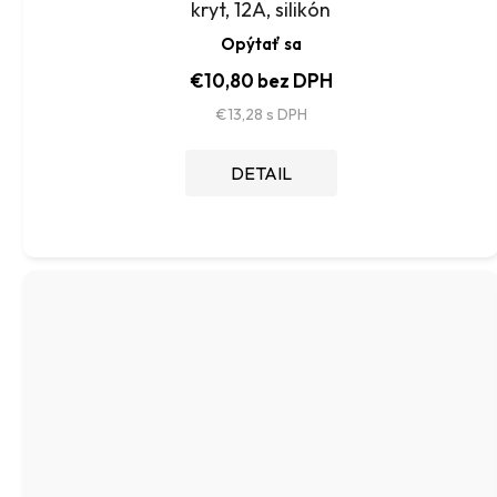
kryt, 12A, silikón
Opýtať sa
€10,80 bez DPH
€13,28
DETAIL