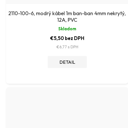
2110-100-6, modrý kábel 1m ban-ban 4mm nekrytý,
12A, PVC
Skladom
€5,50 bez DPH
€6,77
DETAIL