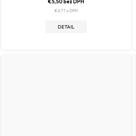
€5,50 bez DPH
€6,77
DETAIL