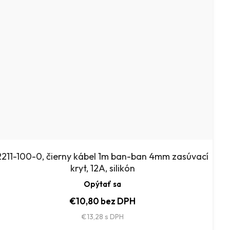
2211-100-0, čierny kábel 1m ban-ban 4mm zasúvací
kryt, 12A, silikón
Opýtať sa
€10,80 bez DPH
€13,28