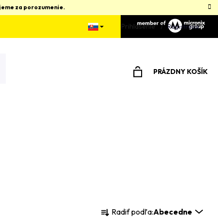
kujeme za porozumenie.
Prihlásenie
Registrácia
PRÁZDNY KOŠÍK
NÁKUPNÝ
KOŠÍK
R
Radiť podľa:
Abecedne