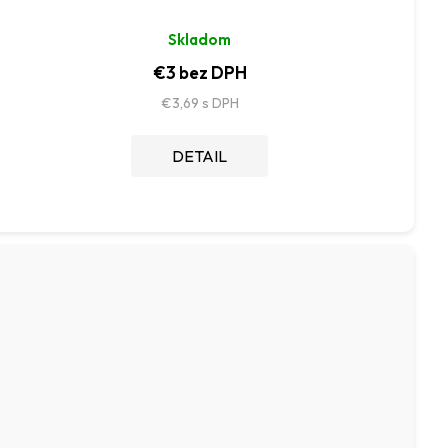
Skladom
€3 bez DPH
€3,69
DETAIL