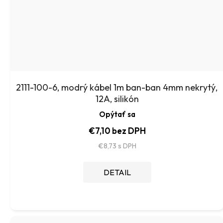
2111-100-6, modrý kábel 1m ban-ban 4mm nekrytý,
12A, silikón
Opýtať sa
€7,10 bez DPH
€8,73
DETAIL