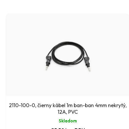
V
ý
p
i
s
p
r
o
d
2110-100-0, čierny kábel 1m ban-ban 4mm nekrytý,
u
12A, PVC
k
Skladom