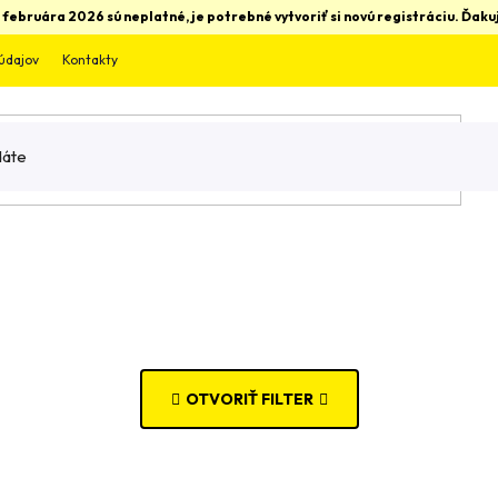
 februára 2026 sú neplatné, je potrebné vytvoriť si novú registráciu. Ďa
údajov
Kontakty
OTVORIŤ FILTER