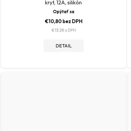
kryt, 12A, silikón
Opýtať sa
€10,80 bez DPH
€13,28
DETAIL