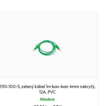
a
d
e
n
i
e
p
r
o
d
u
2110-100-5, zelený kábel 1m ban-ban 4mm nekrytý,
12A, PVC
k
Skladom
t