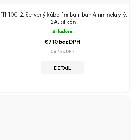
2111-100-2, červený kábel 1m ban-ban 4mm nekrytý,
12A, silikón
Skladom
€7,10 bez DPH
€8,73
DETAIL