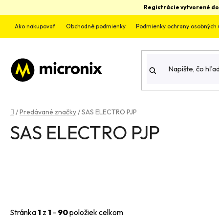
Prejsť
Registrácie vytvorené do
na
obsah
Ako nakupovať
Obchodné podmienky
Podmienky ochrany osobných 
Domov
/
Predávané značky
/
SAS ELECTRO PJP
SAS ELECTRO PJP
Stránka
1
z
1
-
90
položiek celkom