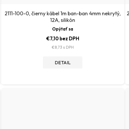
2111-100-0, čierny kábel 1m ban-ban 4mm nekrytý,
12A, silikón
Opýtať sa
€7,10 bez DPH
€8,73
DETAIL