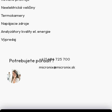
Neelektrické veličiny
Termokamery
Napájacie zdroje
Analyzátory kvality el. energie
Výpredaj
+421 484 725 700
Potrebujete poradiť?
micronix@micronix.sk