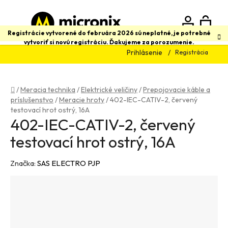
Prejsť
na
obsah
N
Hľadať
Registrácie vytvorené do februára 2026 sú neplatné, je potrebné
vytvoriť si novú registráciu. Ďakujeme za porozumenie.
Prihlásenie
Registrácia
K
Domov
/
Meracia technika
/
Elektrické veličiny
/
Prepojovacie káble a
príslušenstvo
/
Meracie hroty
/
402-IEC-CATIV-2, červený
testovací hrot ostrý, 16A
402-IEC-CATIV-2, červený
testovací hrot ostrý, 16A
Značka:
SAS ELECTRO PJP