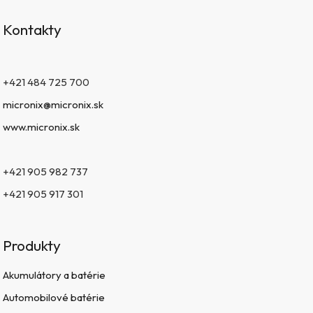
Kontakty
+421 484 725 700
micronix@micronix.sk
www.micronix.sk
+421 905 982 737
+421 905 917 301
Produkty
Akumulátory a batérie
Automobilové batérie