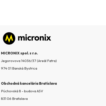
Zápätie
MICRONIX spol. s r.o.
Jegorovova 14036/37 (Areál Fatra)
974 01 Banská Bystrica
Obchodná kancelária Bratislava
Púchovská 8 - budova ASV
831 06 Bratislava