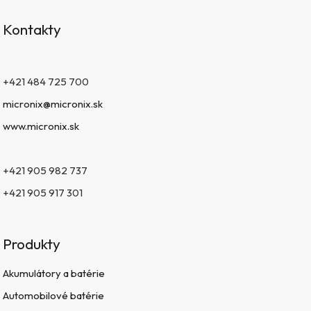
Kontakty
+421 484 725 700
micronix@micronix.sk
www.micronix.sk
+421 905 982 737
+421 905 917 301
Produkty
Akumulátory a batérie
Automobilové batérie