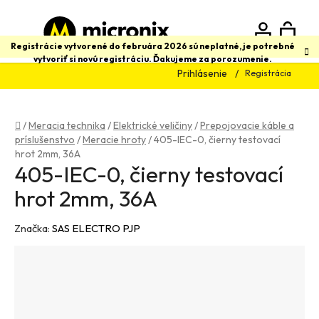
Prejsť
na
obsah
N
Hľadať
Registrácie vytvorené do februára 2026 sú neplatné, je potrebné
vytvoriť si novú registráciu. Ďakujeme za porozumenie.
Prihlásenie
Registrácia
K
Domov
/
Meracia technika
/
Elektrické veličiny
/
Prepojovacie káble a
príslušenstvo
/
Meracie hroty
/
405-IEC-0, čierny testovací
hrot 2mm, 36A
405-IEC-0, čierny testovací
hrot 2mm, 36A
Značka:
SAS ELECTRO PJP