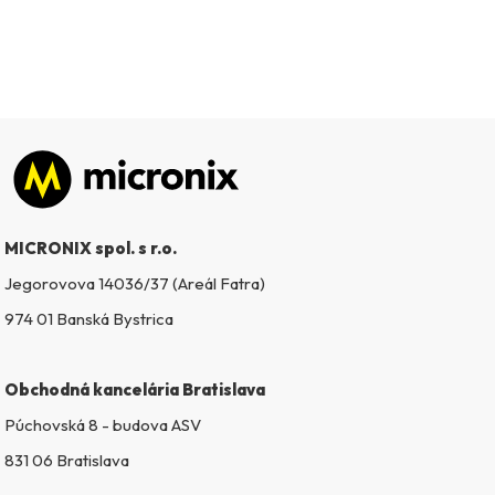
Zápätie
MICRONIX spol. s r.o.
Jegorovova 14036/37 (Areál Fatra)
974 01 Banská Bystrica
Obchodná kancelária Bratislava
Púchovská 8 - budova ASV
831 06 Bratislava