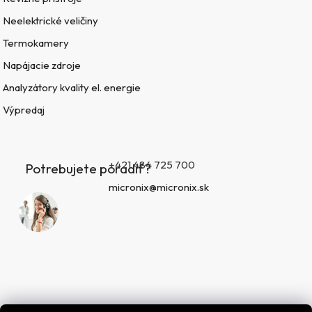
Neelektrické veličiny
Termokamery
Napájacie zdroje
Analyzátory kvality el. energie
Výpredaj
+421 484 725 700
Potrebujete poradiť?
micronix@micronix.sk