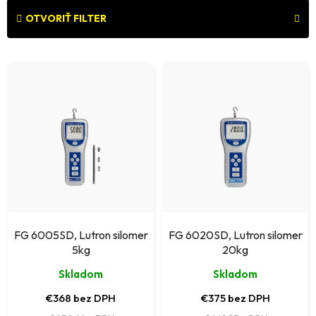
d
e
OTVORIŤ FILTER
n
V
i
ý
e
p
p
i
r
s
o
p
d
r
u
o
k
FG 6005SD, Lutron silomer
FG 6020SD, Lutron silomer
d
5kg
20kg
t
u
Skladom
Skladom
o
k
€368 bez DPH
€375 bez DPH
v