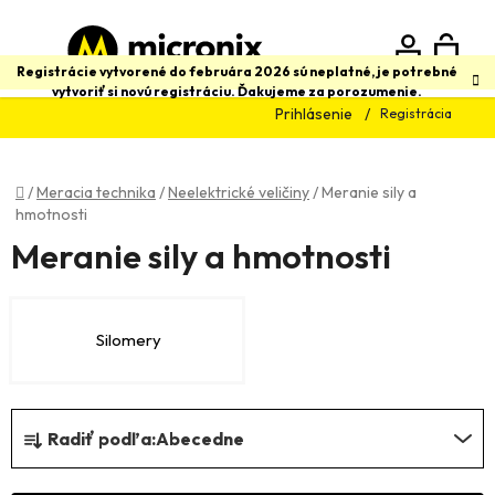
Prejsť
na
obsah
N
Hľadať
Registrácie vytvorené do februára 2026 sú neplatné, je potrebné
vytvoriť si novú registráciu. Ďakujeme za porozumenie.
Prihlásenie
Registrácia
K
Domov
/
Meracia technika
/
Neelektrické veličiny
/
Meranie sily a
hmotnosti
Meranie sily a hmotnosti
Silomery
R
Radiť podľa:
Abecedne
a