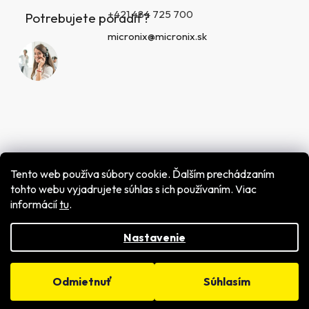
+421 484 725 700
Potrebujete poradiť?
micronix@micronix.sk
Tento web používa súbory cookie. Ďalším prechádzaním
tohto webu vyjadrujete súhlas s ich používaním. Viac
informácií
tu
.
Vytvoril Shoptet
Copyright 2026
MICRONIX spol. s r.o.
. Všetky práva
vyhradené.
Nastavenie
Odmietnuť
Súhlasím