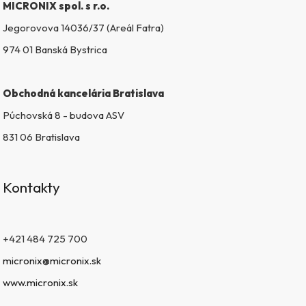
MICRONIX spol. s r.o.
y
v
Jegorovova 14036/37 (Areál Fatra)
ý
974 01 Banská Bystrica
p
i
s
Obchodná kancelária Bratislava
u
Púchovská 8 - budova ASV
831 06 Bratislava
Kontakty
+421 484 725 700
micronix@micronix.sk
www.micronix.sk