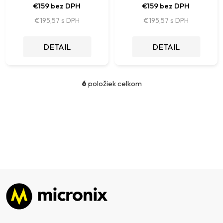
€159 bez DPH
€159 bez DPH
€195,57
€195,57
DETAIL
DETAIL
6
položiek celkom
O
v
l
á
d
a
c
i
e
p
Zápätie
r
v
k