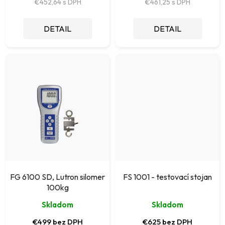
t
€452,64
€461,25
o
DETAIL
DETAIL
v
FG 6100 SD, Lutron silomer
FS 1001 - testovací stojan
100kg
Skladom
Skladom
€499 bez DPH
€625 bez DPH