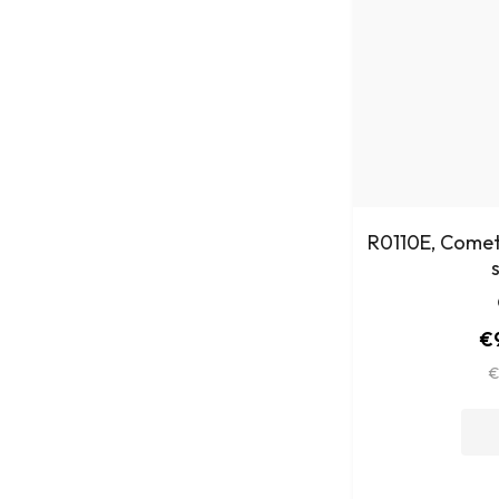
R0110E, Comet
€
€