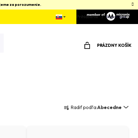
kujeme za porozumenie.
Prihlásenie
Registrácia
PRÁZDNY KOŠÍK
NÁKUPNÝ
KOŠÍK
R
Radiť podľa:
Abecedne
a
d
e