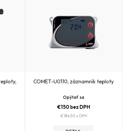
n
i
e
p
r
o
d
u
eploty,
COMET-U0110, záznamník teploty
k
Opýtať sa
t
€150 bez DPH
o
€184,50
v