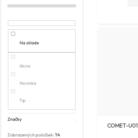
g
ó
r
i
e
Na sklade
Akcia
Novinka
Tip
Značky
COMET-U012
Zobrazených položiek:
14