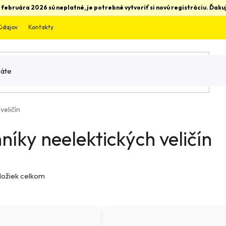
 februára 2026 sú neplatné, je potrebné vytvoriť si novú registráciu. Ďa
údajov
Kontakty
veličín
íky neelektických veličín
ložiek celkom