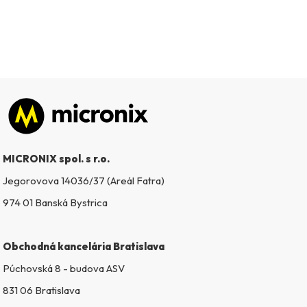
Zápätie
MICRONIX spol. s r.o.
Jegorovova 14036/37 (Areál Fatra)
974 01 Banská Bystrica
Obchodná kancelária Bratislava
Púchovská 8 - budova ASV
831 06 Bratislava