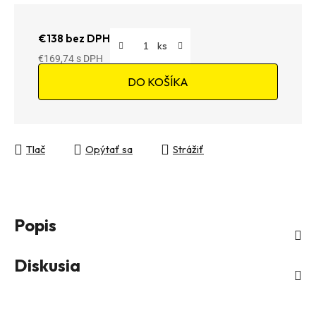
€138 bez DPH
€169,74
Jednotková cena:
DO KOŠÍKA
Tlač
Opýtať sa
Strážiť
Popis
Diskusia