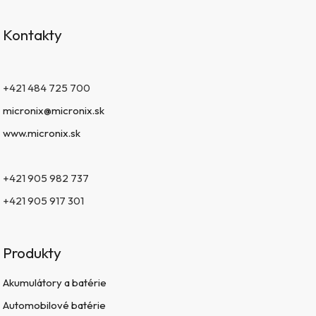
Kontakty
+421 484 725 700
micronix@micronix.sk
www.micronix.sk
+421 905 982 737
+421 905 917 301
Produkty
Akumulátory a batérie
Automobilové batérie