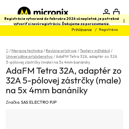
Prejsť
na
obsah
N
Hľadať
Registrácie vytvorené do februára 2026 sú neplatné, je potrebné
vytvoriť si novú registráciu. Ďakujeme za porozumenie.
Prihlásenie
Registrácia
K
Domov
/
Meracia technika
/
Revízne prístroje
/
Testery inštalácií
/
Univerzálne príslušenstvo
/
AdaFM Tetra 32A, adaptér zo 32A
5-pólovej zástrčky (male) na 5x 4mm banániky
AdaFM Tetra 32A, adaptér zo
32A 5-pólovej zástrčky (male)
na 5x 4mm banániky
Značka:
SAS ELECTRO PJP