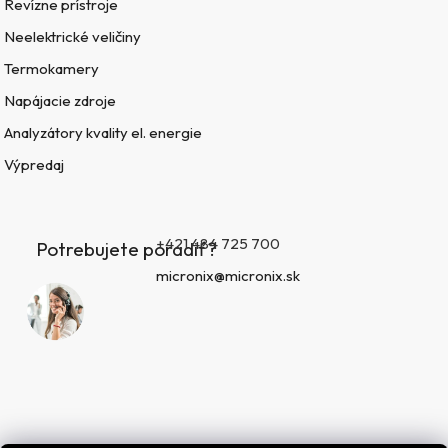
Revízne prístroje
Neelektrické veličiny
Termokamery
Napájacie zdroje
Analyzátory kvality el. energie
Výpredaj
+421 484 725 700
Potrebujete poradiť?
micronix@micronix.sk