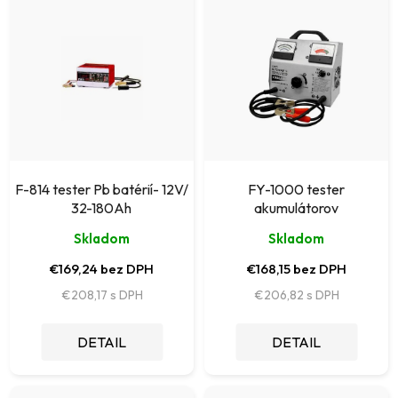
ý
e
p
p
i
r
s
o
p
d
r
u
o
k
F-814 tester Pb batérií- 12V/
FY-1000 tester
d
32-180Ah
akumulátorov
t
u
Skladom
Skladom
o
k
€169,24 bez DPH
€168,15 bez DPH
v
t
€208,17
€206,82
o
DETAIL
DETAIL
v