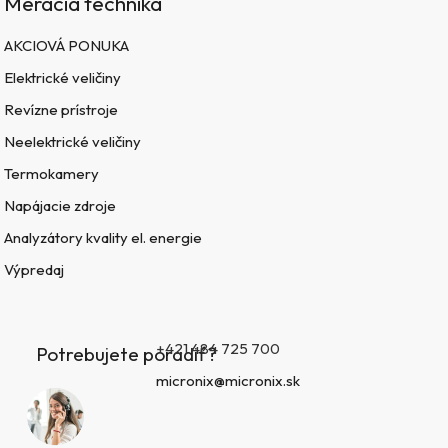
Meracia technika
AKCIOVÁ PONUKA
Elektrické veličiny
Revízne prístroje
Neelektrické veličiny
Termokamery
Napájacie zdroje
Analyzátory kvality el. energie
Výpredaj
+421 484 725 700
Potrebujete poradiť?
micronix@micronix.sk