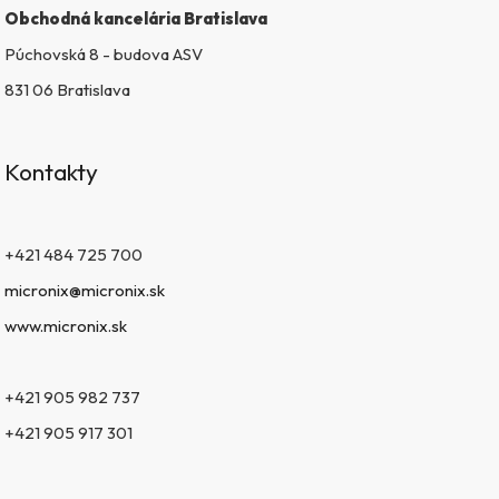
s
Obchodná kancelária Bratislava
u
Púchovská 8 - budova ASV
831 06 Bratislava
Kontakty
+421 484 725 700
micronix@micronix.sk
www.micronix.sk
+421 905 982 737
+421 905 917 301