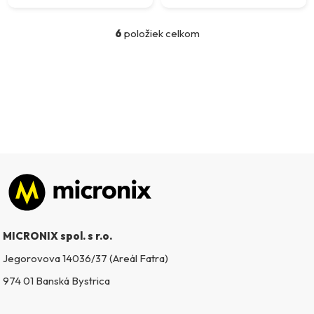
6
položiek celkom
O
v
l
á
d
a
c
i
e
p
Zápätie
r
v
k
MICRONIX spol. s r.o.
y
v
Jegorovova 14036/37 (Areál Fatra)
ý
974 01 Banská Bystrica
p
i