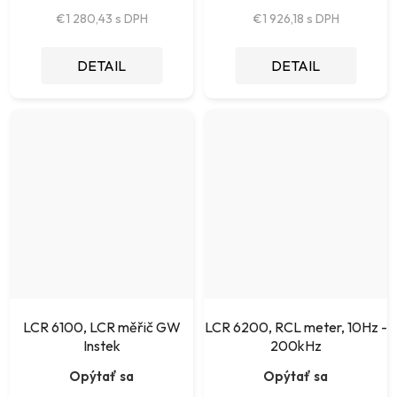
€1 280,43
€1 926,18
DETAIL
DETAIL
LCR 6100, LCR měřič GW
LCR 6200, RCL meter, 10Hz -
Instek
200kHz
Opýtať sa
Opýtať sa