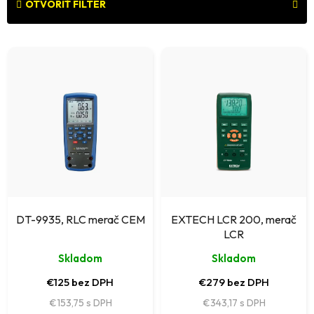
e
OTVORIŤ FILTER
n
V
i
ý
e
p
p
i
r
s
o
p
d
r
u
o
k
DT-9935, RLC merač CEM
EXTECH LCR 200, merač
d
LCR
t
u
Skladom
Skladom
o
k
€125 bez DPH
€279 bez DPH
v
t
€153,75
€343,17