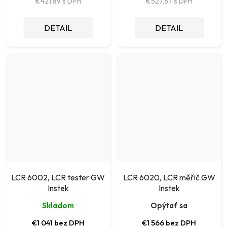
€421,89
€527,67
DETAIL
DETAIL
LCR 6002, LCR tester GW
LCR 6020, LCR měřič GW
Instek
Instek
Skladom
Opýtať sa
€1 041 bez DPH
€1 566 bez DPH