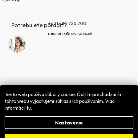
+421 484 725 700
Potrebujete poradiť?
micronix@micronix.sk
Tento web používa súbory cookie. Ďalším prechádzaním
tohto webu vyjadrujete súhlas s ich používaním. Viac
informácií
tu
.
Vytvoril Shoptet
Copyright 2026
MICRONIX spol. s r.o.
. Všetky práva
vyhradené.
Nastavenie