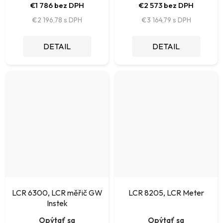
€1 786 bez DPH
€2 573 bez DPH
€2 196,78
€3 164,79
DETAIL
DETAIL
LCR 6300, LCR měřič GW
LCR 8205, LCR Meter
Instek
Opýtať sa
Opýtať sa