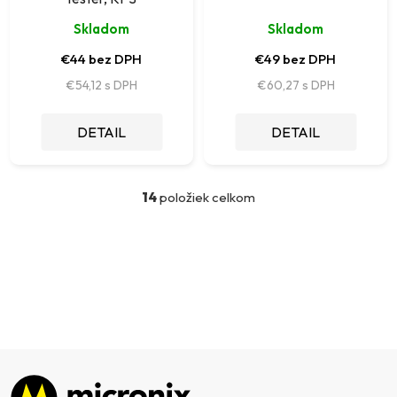
Skladom
Skladom
€44 bez DPH
€49 bez DPH
€54,12
€60,27
DETAIL
DETAIL
14
položiek celkom
O
v
l
á
d
a
c
i
e
p