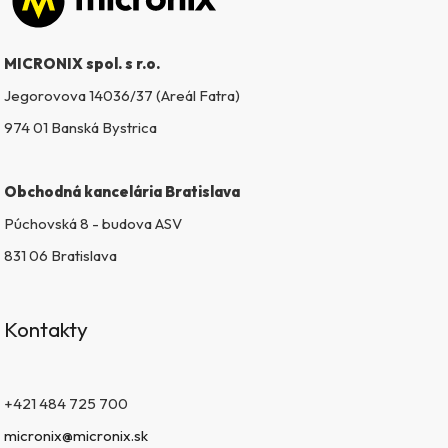
Zápätie
r
v
k
MICRONIX spol. s r.o.
y
v
Jegorovova 14036/37 (Areál Fatra)
ý
974 01 Banská Bystrica
p
i
s
Obchodná kancelária Bratislava
u
Púchovská 8 - budova ASV
831 06 Bratislava
Kontakty
+421 484 725 700
micronix@micronix.sk