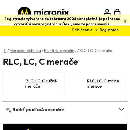
Prejsť
na
obsah
N
Hľadať
Registrácie vytvorené do februára 2026 sú neplatné, je potrebné
vytvoriť si novú registráciu. Ďakujeme za porozumenie.
Prihlásenie
Registrácia
K
Domov
/
Meracia technika
/
Elektrické veličiny
/
RLC, LC, C merače
RLC, LC, C merače
RLC, LC, C ručné
RLC, LC, C stolné
merače
merače
R
Radiť podľa:
Abecedne
a
d