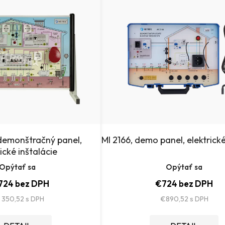
demonštračný panel,
MI 2166, demo panel, elektrické
rické inštalácie
Opýtať sa
Opýtať sa
724 bez DPH
€724 bez DPH
 350,52
€890,52