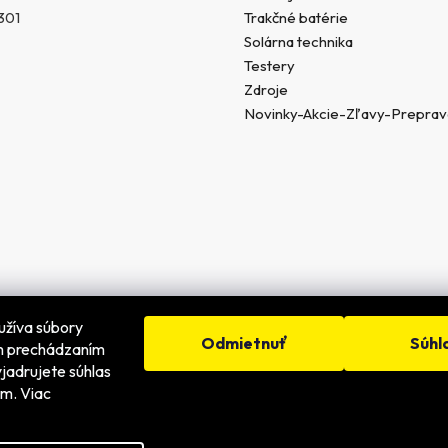
u
301
Trakčné batérie
Solárna technika
Testery
Zdroje
Novinky-Akcie-Zľavy-Prepra
užíva súbory
Odmietnuť
Súhl
ím prechádzaním
jadrujete súhlas
é.
ím. Viac