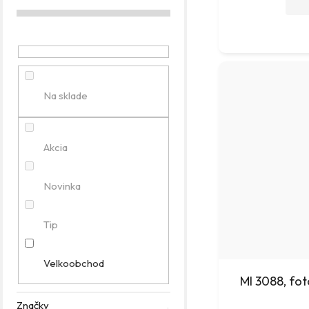
g
ó
r
i
e
Na sklade
Akcia
Novinka
Tip
Velkoobchod
MI 3088, fot
Značky