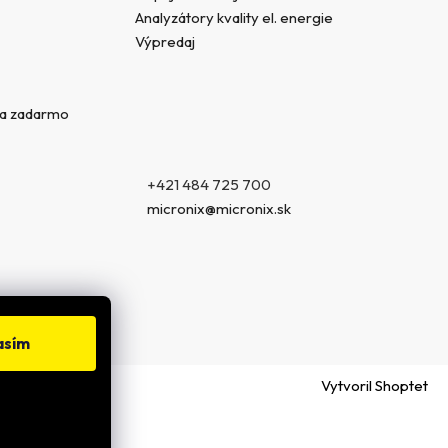
Analyzátory kvality el. energie
Výpredaj
va zadarmo
+421 484 725 700
micronix@micronix.sk
asím
Vytvoril Shoptet