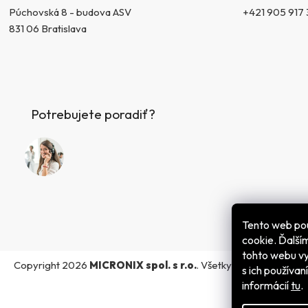
+421 905 917 
Púchovská 8 - budova ASV
831 06 Bratislava
Potrebujete poradiť?
Tento web po
cookie. Ďalš
tohto webu vy
Copyright 2026
MICRONIX spol. s r.o.
. Všetky práva vyhraden
s ich používan
informácií
tu
.