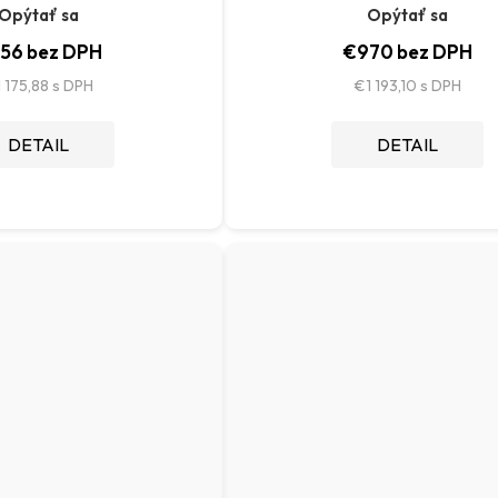
Opýtať sa
Opýtať sa
56 bez DPH
€970 bez DPH
 175,88
€1 193,10
DETAIL
DETAIL