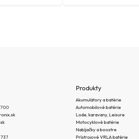
O
v
l
á
d
a
c
i
e
p
r
Produkty
v
k
Akumulátory a batérie
y
 700
Automobilové batérie
v
onix.sk
Lode, karavany, Leisure
ý
.sk
Motocyklové batérie
p
Nabíjačky a boostre
i
s
 737
Prístrojové VRLA batérie