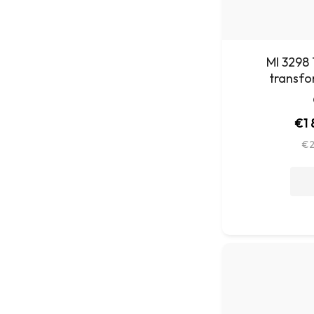
MI 3298 
transfo
€1 
€2