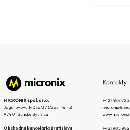
Z
á
Kontakty
p
ä
t
+421 484 725
MICRONIX spol. s r.o.
i
micronix@micr
Jegorovova 14036/37 (Areál Fatra)
e
www.micronix
974 01 Banská Bystrica
+421 905 982
Obchodná kancelária Bratislava