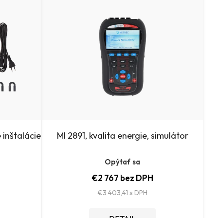
n
i
e
p
r
o
d
u
 inštalácie
MI 2891, kvalita energie, simulátor
k
Opýtať sa
t
€2 767 bez DPH
o
€3 403,41
v