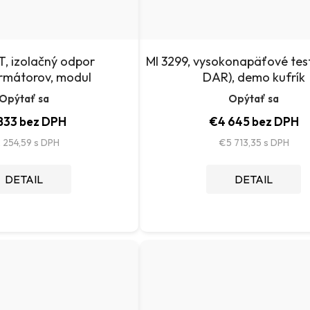
T, izolačný odpor
MI 3299, vysokonapäťové test
rmátorov, modul
DAR), demo kufrík
Opýtať sa
Opýtať sa
833 bez DPH
€4 645 bez DPH
 254,59
€5 713,35
DETAIL
DETAIL