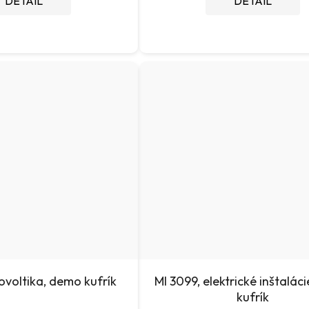
DETAIL
DETAIL
ovoltika, demo kufrík
MI 3099, elektrické inštalác
kufrík