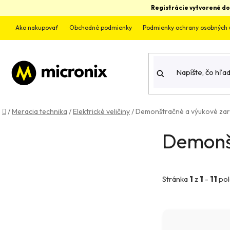
Prejsť
Registrácie vytvorené do
na
obsah
Ako nakupovať
Obchodné podmienky
Podmienky ochrany osobných 
Domov
/
Meracia technika
/
Elektrické veličiny
/
Demonštračné a výukové zar
B
Demonšt
o
č
Stránka
1
z
1
-
11
pol
n
ý
V
p