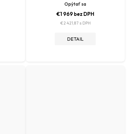
Opýtať sa
€1 969 bez DPH
€2 421,87
DETAIL