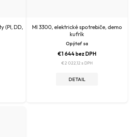
y (PI, DD,
MI 3300, elektrické spotrebiče, demo
kufrík
Opýtať sa
€1 644 bez DPH
€2 022,12
DETAIL