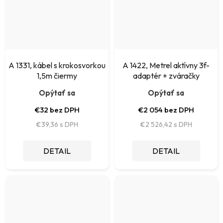
A 1331, kábel s krokosvorkou
A 1422, Metrel aktívny 3f-
1,5m čiermy
adaptér + zváračky
Opýtať sa
Opýtať sa
€32 bez DPH
€2 054 bez DPH
€39,36
€2 526,42
DETAIL
DETAIL