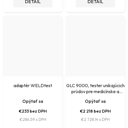
DETAIL
DETAIL
adaptér WELDtest
GLC 9000, tester unikajúcich
prúdov pre medicínske a
priemyslelné zariadenia
Opýtať sa
Opýtať sa
€233 bez DPH
€2 218 bez DPH
€286,59
€2 728,14