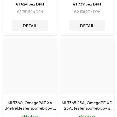
€1 424 bez DPH
€1 739 bez DPH
€1 751,52
€2 138,97
DETAIL
DETAIL
MI 3360, OmegaPAT XA
MI 3365 25A, OmegaEE XD
,Metrel,tester spotrebičov a
25A, tester spotrebičov a
náradia
náradia