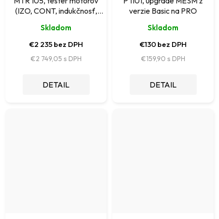
MTR 105, tester motorov
P 1101, upgrade MESM z
(IZO, CONT, indukčnosť,
verzie Basic na PRO
kapacita, smer otáčania, ...)
Skladom
Skladom
€2 235 bez DPH
€130 bez DPH
€2 749,05
€159,90
DETAIL
DETAIL