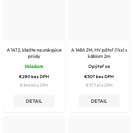
A 1472, kliešte na unikajúce
A 1486 2M, HV pištoľ (1 ks) s
prúdy
káblom 2m
Skladom
Opýtať sa
€280 bez DPH
€307 bez DPH
€344,40
€377,61
DETAIL
DETAIL