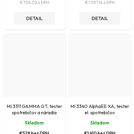
€706,02
€1 097,16
DETAIL
DETAIL
MI 3311 GAMMA GT, tester
MI 3340 AlphaEE XA, tester
spotrebičov a náradia
el. spotrebičov
Skladom
Skladom
€578 bez DPH
€1 410 bez DPH