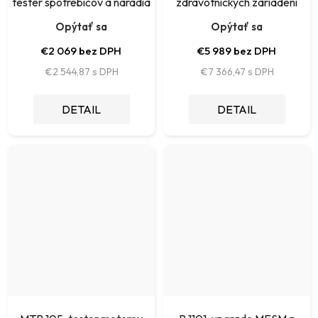
tester spotrebičov a náradia
zdravotníckych zariadení
Opýtať sa
Opýtať sa
€2 069 bez DPH
€5 989 bez DPH
€2 544,87
€7 366,47
DETAIL
DETAIL