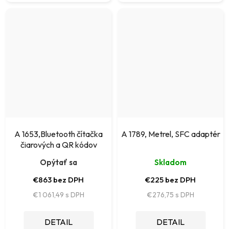
A 1653,Bluetooth čítačka
A 1789, Metrel, SFC adaptér
čiarových a QR kódov
Opýtať sa
Skladom
€863 bez DPH
€225 bez DPH
€1 061,49
€276,75
DETAIL
DETAIL