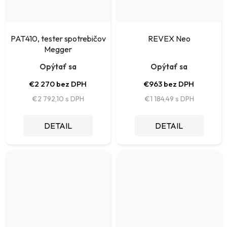
PAT410, tester spotrebičov
REVEX Neo
Megger
Opýtať sa
Opýtať sa
€2 270 bez DPH
€963 bez DPH
€2 792,10
€1 184,49
DETAIL
DETAIL