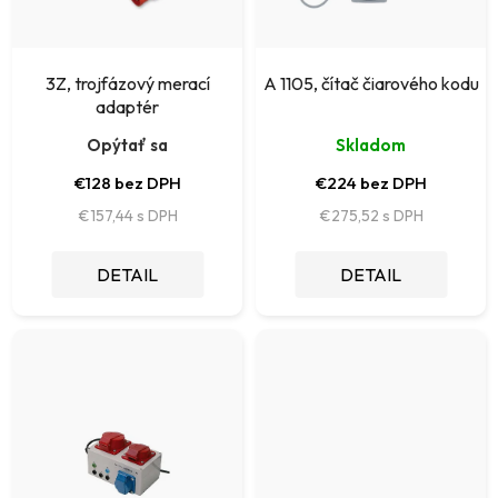
d
r
u
o
k
3Z, trojfázový merací
A 1105, čítač čiarového kodu
d
adaptér
t
u
Opýtať sa
Skladom
o
k
€128 bez DPH
€224 bez DPH
v
t
€157,44
€275,52
o
DETAIL
DETAIL
v