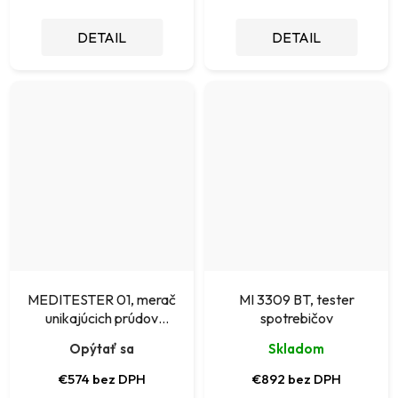
DETAIL
DETAIL
MEDITESTER 01, merač
MI 3309 BT, tester
unikajúcich prúdov
spotrebičov
zdravotníckych zariadení
Opýtať sa
Skladom
€574 bez DPH
€892 bez DPH