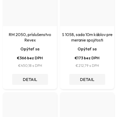
RM 2050, príslušenstvo
S 1058, sada 10m káblov pre
Revex
meranie spojitosti
Opýtať sa
Opýtať sa
€366 bez DPH
€173 bez DPH
€450,18
€212,79
DETAIL
DETAIL