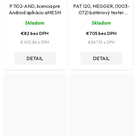
P 1102-AND, licencia pre
PAT 120, MEGGER, (1003-
Android aplkáciu aMESM
072) batériový tester
spotrebičov
Skladom
Skladom
€82 bez DPH
€705 bez DPH
€100,86
€867,15
DETAIL
DETAIL