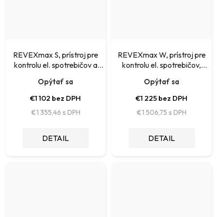
REVEXmax S, prístroj pre
REVEXmax W, prístroj pre
kontrolu el. spotrebičov a
kontrolu el. spotrebičov,
náradia
náradia a zváračiek
Opýtať sa
Opýtať sa
€1 102 bez DPH
€1 225 bez DPH
€1 355,46
€1 506,75
DETAIL
DETAIL