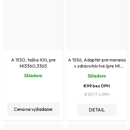
A 1550, taška XXL pre
A 1556, Adaptér pre merania
MI3360,3365
v zdravotníctve (pre MI
3360M)
Skladom
Skladom
€99 bez DPH
€121,77
Cena na vyžiadanie
DETAIL