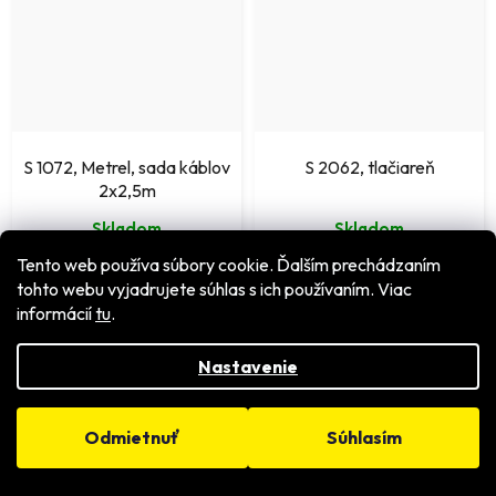
S 1072, Metrel, sada káblov
S 2062, tlačiareň
2x2,5m
Skladom
Skladom
Tento web používa súbory cookie. Ďalším prechádzaním
€135 bez DPH
€790 bez DPH
tohto webu vyjadrujete súhlas s ich používaním. Viac
€166,05
€971,70
informácií
tu
.
DETAIL
DETAIL
Nastavenie
Odmietnuť
Súhlasím