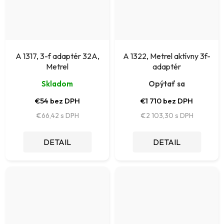
A 1317, 3-f adaptér 32A,
A 1322, Metrel aktívny 3f-
Metrel
adaptér
Skladom
Opýtať sa
€54 bez DPH
€1 710 bez DPH
€66,42
€2 103,30
DETAIL
DETAIL