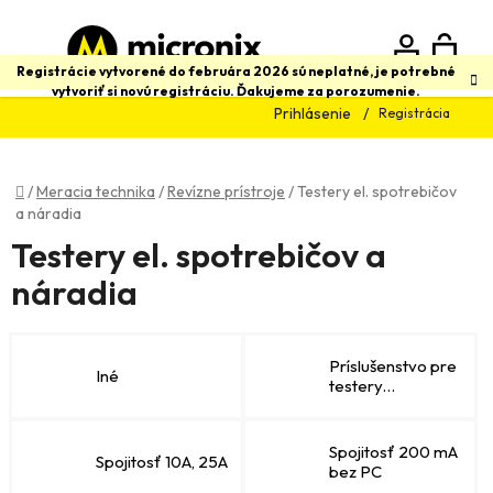
Prejsť
na
obsah
N
Hľadať
Registrácie vytvorené do februára 2026 sú neplatné, je potrebné
vytvoriť si novú registráciu. Ďakujeme za porozumenie.
Prihlásenie
Registrácia
K
Domov
/
Meracia technika
/
Revízne prístroje
/
Testery el. spotrebičov
a náradia
Testery el. spotrebičov a
náradia
Príslušenstvo pre
Iné
testery
spotrebičov
Spojitosť 200 mA
Spojitosť 10A, 25A
bez PC