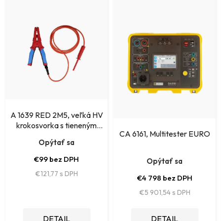
i
ý
e
p
p
i
r
s
o
p
d
r
u
o
k
A 1639 RED 2M5, veľká HV
d
krokosvorka s tieneným
t
CA 6161, Multitester EURO
káblom, červená
u
Opýtať sa
o
k
€99 bez DPH
v
Opýtať sa
t
€121,77
€4 798 bez DPH
o
€5 901,54
v
DETAIL
DETAIL