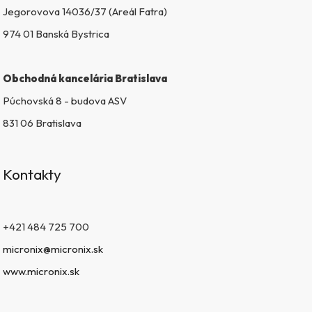
v
Jegorovova 14036/37 (Areál Fatra)
ý
974 01 Banská Bystrica
p
i
s
Obchodná kancelária Bratislava
u
Púchovská 8 - budova ASV
831 06 Bratislava
Kontakty
+421 484 725 700
micronix@micronix.sk
www.micronix.sk