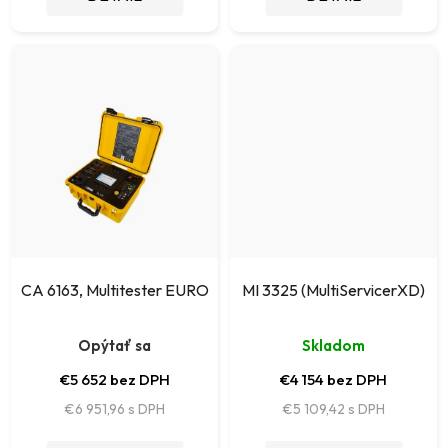
CA 6163, Multitester EURO
MI 3325 (MultiServicerXD)
Opýtať sa
Skladom
€5 652 bez DPH
€4 154 bez DPH
€6 951,96
€5 109,42