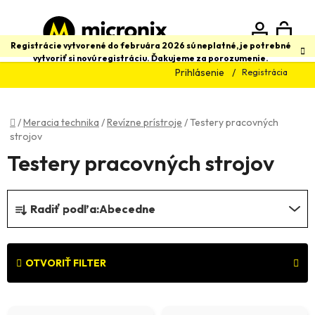
Prejsť
na
obsah
N
Hľadať
Registrácie vytvorené do februára 2026 sú neplatné, je potrebné
vytvoriť si novú registráciu. Ďakujeme za porozumenie.
Prihlásenie
Registrácia
K
Domov
/
Meracia technika
/
Revízne prístroje
/
Testery pracovných
strojov
Testery pracovných strojov
R
Radiť podľa:
Abecedne
a
d
e
OTVORIŤ FILTER
n
V