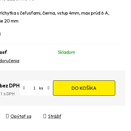
íchytka s čeľusťami, čierna, vstup 4mm, max prúd 6 A,
nie 20 mm
s
osť
Skladom
doručenia
 bez DPH
DO KOŠÍKA
91
tková cena:
Opýtať sa
Strážiť