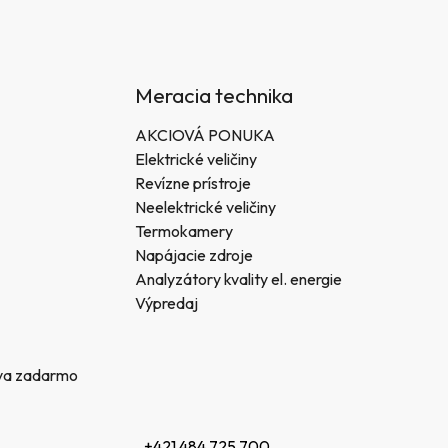
Meracia technika
AKCIOVÁ PONUKA
Elektrické veličiny
Revízne prístroje
Neelektrické veličiny
Termokamery
Napájacie zdroje
Analyzátory kvality el. energie
Výpredaj
va zadarmo
+421 484 725 700