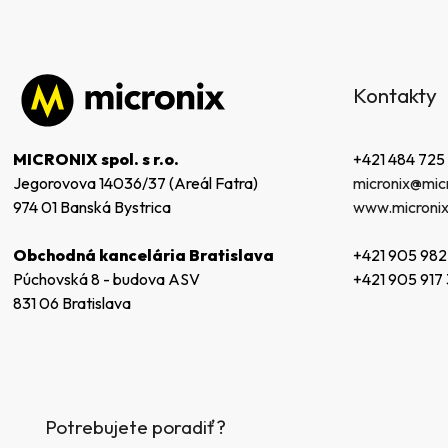
Z
á
Kontakty
p
ä
t
+421 484 725
MICRONIX spol. s r.o.
i
micronix@micr
Jegorovova 14036/37 (Areál Fatra)
e
www.micronix
974 01 Banská Bystrica
+421 905 982
Obchodná kancelária Bratislava
+421 905 917
Púchovská 8 - budova ASV
831 06 Bratislava
Potrebujete poradiť?