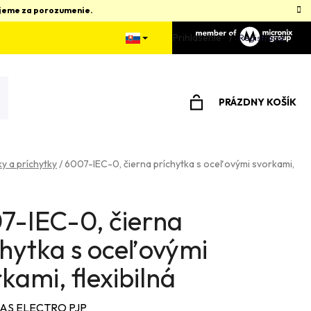
kujeme za porozumenie.
Prihlásenie
Registrácia
PRÁZDNY KOŠÍK
NÁKUPNÝ
KOŠÍK
y a príchytky
/
6007-IEC-0, čierna príchytka s oceľovými svorkami,
7-IEC-0, čierna
chytka s oceľovými
kami, flexibilná
AS ELECTRO PJP