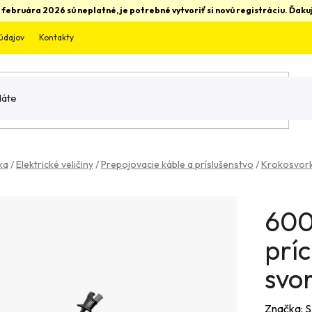
 februára 2026 sú neplatné, je potrebné vytvoriť si novú registráciu. Ďa
údajov
Kontakty
ka
/
Elektrické veličiny
/
Prepojovacie káble a príslušenstvo
/
Krokosvork
600
prí
svor
Značka:
S