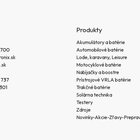
Produkty
Akumulátory a batérie
 700
Automobilové batérie
onix.sk
Lode, karavany, Leisure
.sk
Motocyklové batérie
Nabíjačky a boostre
 737
Prístrojové VRLA batérie
 301
Trakčné batérie
Solárna technika
Testery
Zdroje
Novinky-Akcie-Zľavy-Prepra