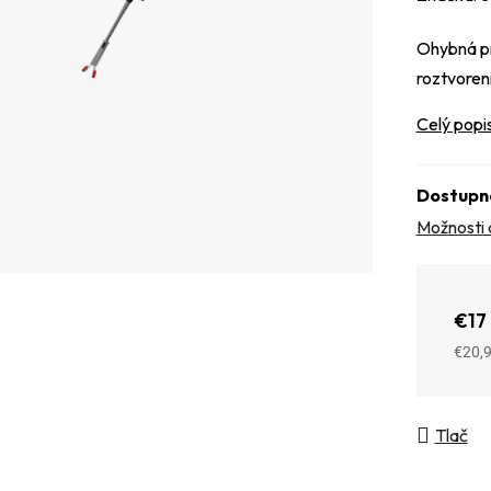
Ohybná pr
roztvore
Celý popi
Dostupn
Možnosti 
€17
€20,
Jedno
Tlač