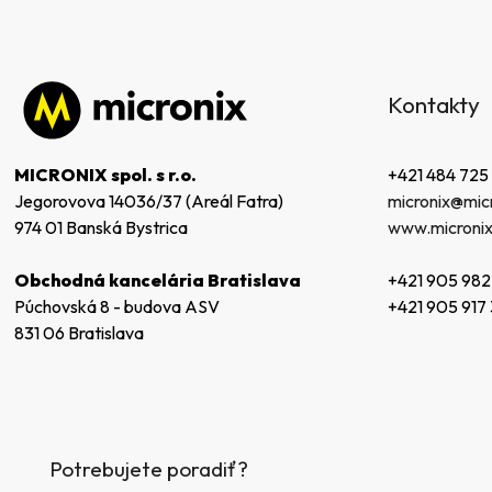
Z
á
Kontakty
p
ä
t
+421 484 725
MICRONIX spol. s r.o.
i
micronix@micr
Jegorovova 14036/37 (Areál Fatra)
e
www.micronix
974 01 Banská Bystrica
+421 905 982
Obchodná kancelária Bratislava
+421 905 917
Púchovská 8 - budova ASV
831 06 Bratislava
Potrebujete poradiť?