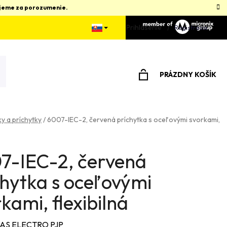
kujeme za porozumenie.
Prihlásenie
Registrácia
PRÁZDNY KOŠÍK
NÁKUPNÝ
KOŠÍK
y a príchytky
/
6007-IEC-2, červená príchytka s oceľovými svorkami,
7-IEC-2, červená
chytka s oceľovými
kami, flexibilná
AS ELECTRO PJP