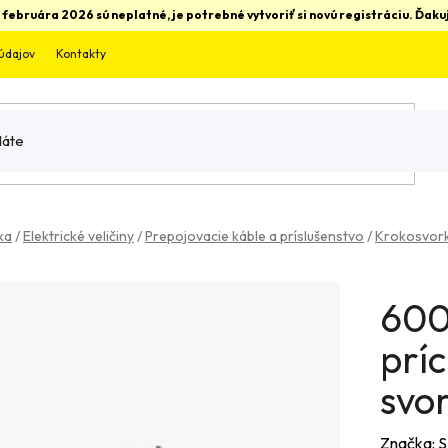
 februára 2026 sú neplatné, je potrebné vytvoriť si novú registráciu. Ďa
údajov
Kontakty
ka
/
Elektrické veličiny
/
Prepojovacie káble a príslušenstvo
/
Krokosvork
600
prí
svor
Značka:
S