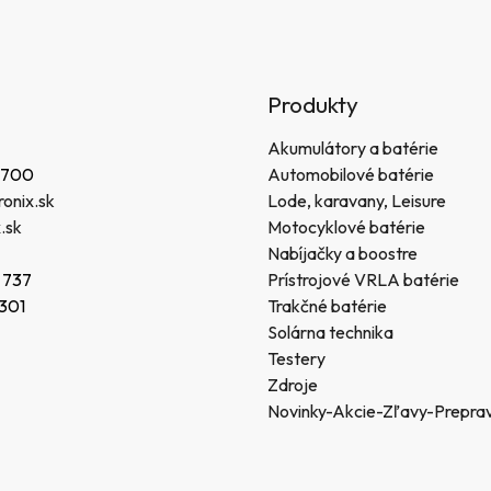
Produkty
Akumulátory a batérie
 700
Automobilové batérie
onix.sk
Lode, karavany, Leisure
.sk
Motocyklové batérie
Nabíjačky a boostre
 737
Prístrojové VRLA batérie
 301
Trakčné batérie
Solárna technika
Testery
Zdroje
Novinky-Akcie-Zľavy-Prepra