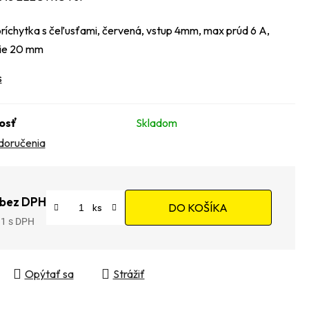
íchytka s čeľusťami, červená, vstup 4mm, max prúd 6 A,
nie 20 mm
s
osť
Skladom
doručenia
 bez DPH
DO KOŠÍKA
91
tková cena:
Opýtať sa
Strážiť