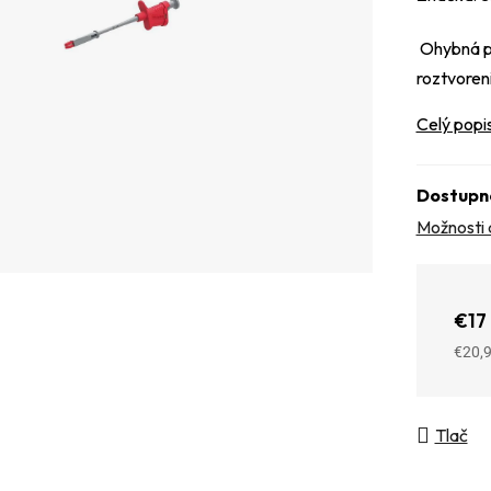
Ohybná pr
roztvore
Celý popi
Dostupn
Možnosti 
€17
€20,
Jedno
Tlač