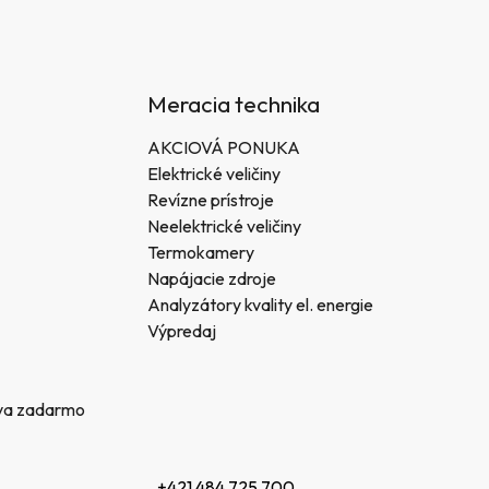
Meracia technika
AKCIOVÁ PONUKA
Elektrické veličiny
Revízne prístroje
Neelektrické veličiny
Termokamery
Napájacie zdroje
Analyzátory kvality el. energie
Výpredaj
va zadarmo
+421 484 725 700