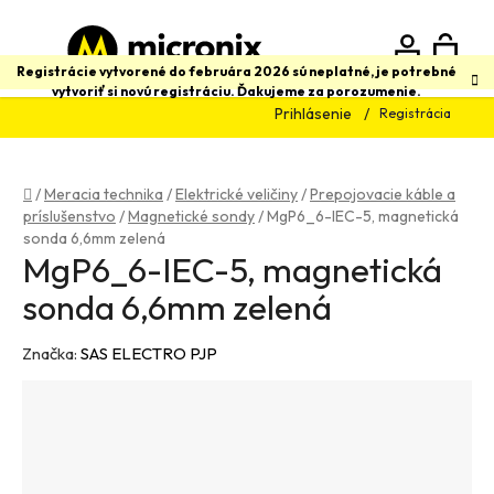
Prejsť
na
obsah
N
Hľadať
Registrácie vytvorené do februára 2026 sú neplatné, je potrebné
vytvoriť si novú registráciu. Ďakujeme za porozumenie.
Prihlásenie
Registrácia
K
Domov
/
Meracia technika
/
Elektrické veličiny
/
Prepojovacie káble a
príslušenstvo
/
Magnetické sondy
/
MgP6_6-IEC-5, magnetická
sonda 6,6mm zelená
MgP6_6-IEC-5, magnetická
sonda 6,6mm zelená
Značka:
SAS ELECTRO PJP