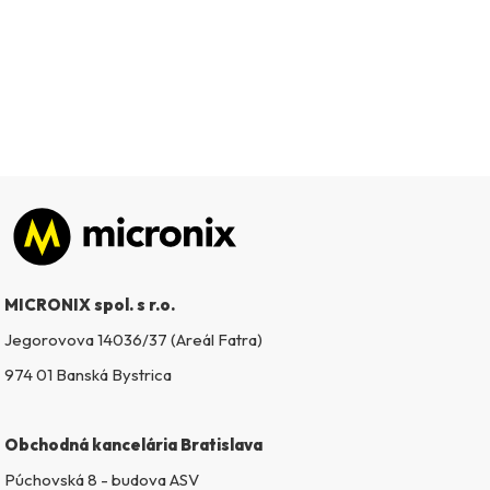
Zápätie
MICRONIX spol. s r.o.
Jegorovova 14036/37 (Areál Fatra)
974 01 Banská Bystrica
Obchodná kancelária Bratislava
Púchovská 8 - budova ASV