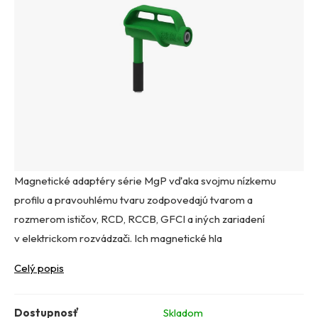
Magnetické adaptéry série MgP vďaka svojmu nízkemu
profilu a pravouhlému tvaru zodpovedajú tvarom a
rozmerom ističov, RCD, RCCB, GFCI a iných zariadení
v elektrickom rozvádzači. Ich magnetické hla
Celý popis
Dostupnosť
Skladom