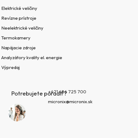
Elektrické veličiny
Revízne prístroje
Neelektrické veličiny
Termokamery
Napájacie zdroje
Analyzátory kvality el. energie
Výpredaj
+421 484 725 700
Potrebujete poradiť?
micronix@micronix.sk