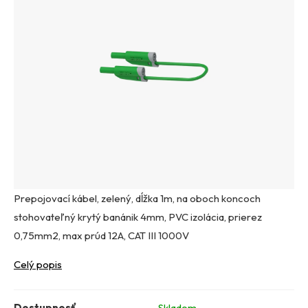
Prepojovací kábel, zelený, dĺžka 1m, na oboch koncoch
stohovateľný krytý banánik 4mm, PVC izolácia, prierez
0,75mm2, max prúd 12A, CAT III 1000V
Celý popis
Dostupnosť
Skladom