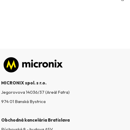
Zápätie
MICRONIX spol. s r.o.
Jegorovova 14036/37 (Areál Fatra)
974 01 Banská Bystrica
Obchodná kancelária Bratislava
Púchovská 8 - budova ASV