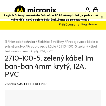
Prejsť
na
obsah
N
Hľadať
Registrácie vytvorené do februára 2026 sú neplatné, je potrebné
vytvoriť si novú registráciu. Ďakujeme za porozumenie.
Prihlásenie
Registrácia
K
Domov
/
Meracia technika
/
Elektrické veličiny
/
Prepojovacie káble a
príslušenstvo
/
Prepojovacie káble
/
2710-100-5, zelený kábel
1m ban-ban 4mm krytý, 12A, PVC
2710-100-5, zelený kábel 1m
ban-ban 4mm krytý, 12A,
PVC
Značka:
SAS ELECTRO PJP