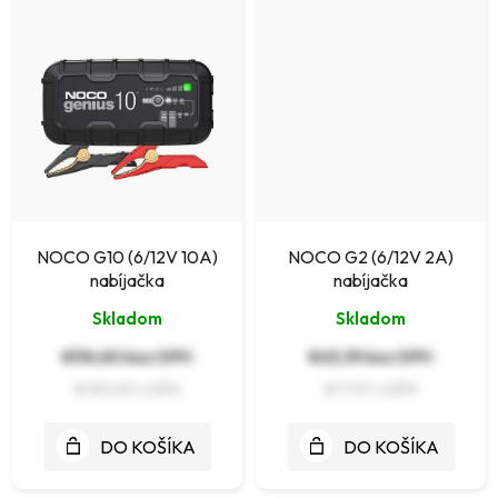
NOCO G10 (6/12V 10A)
NOCO G2 (6/12V 2A)
nabíjačka
nabíjačka
Skladom
Skladom
€154,80 bez DPH
€63,39 bez DPH
€190,40
€77,97
DO KOŠÍKA
DO KOŠÍKA