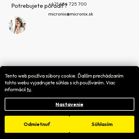
+421 484 725 700
Potrebujete poradiť?
micronix@micronix.sk
Tento web používa súbory cookie. Ďalším prechádzaním
tohto webu vyjadrujete súhlas s ich používaním. Viac
informácií
tu
.
Vytvoril Shoptet
Copyright 2026
MICRONIX spol. s r.o.
. Všetky práva
vyhradené.
Nastavenie
Odmietnuť
Súhlasím