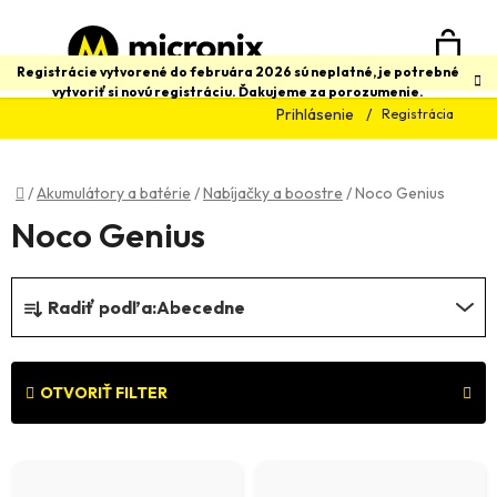
Prejsť
na
obsah
N
Hľadať
Registrácie vytvorené do februára 2026 sú neplatné, je potrebné
vytvoriť si novú registráciu. Ďakujeme za porozumenie.
Prihlásenie
Registrácia
K
Domov
/
Akumulátory a batérie
/
Nabíjačky a boostre
/
Noco Genius
Noco Genius
R
Radiť podľa:
Abecedne
a
d
e
OTVORIŤ FILTER
n
V
i