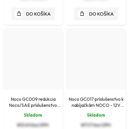
DO KOŠÍKA
DO KOŠÍKA
Noco GC009 redukcia
Noco GC017 príslušenstvo k
Noco/SAE príslušenstvo
nabíjačkám NOCO - 12V
NOCO
zástrčka s bateriovými
Skladom
Skladom
svorkami
€13,40 bez DPH
€17,17 bez DPH