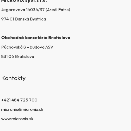
MICRONIX spol. s r.o.
y
v
Jegorovova 14036/37 (Areál Fatra)
ý
974 01 Banská Bystrica
p
i
s
Obchodná kancelária Bratislava
u
Púchovská 8 - budova ASV
831 06 Bratislava
Kontakty
+421 484 725 700
micronix@micronix.sk
www.micronix.sk