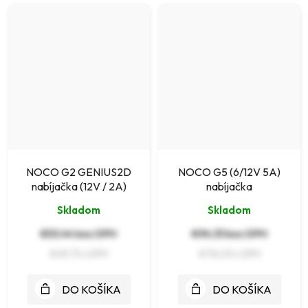
NOCO G2 GENIUS2D
NOCO G5 (6/12V 5A)
nabíjačka (12V / 2A)
nabíjačka
Skladom
Skladom
€53,44 bez DPH
€94,33 bez DPH
€65,73
€116,03
DO KOŠÍKA
DO KOŠÍKA