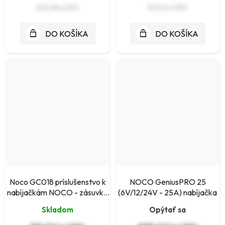
€16,48
€21,12
DO KOŠÍKA
DO KOŠÍKA
Noco GC018 príslušenstvo k
NOCO GeniusPRO 25
nabíjačkám NOCO - zásuvka
(6V/12/24V - 25A) nabíjačka
12V s očkami
Skladom
Opýtať sa