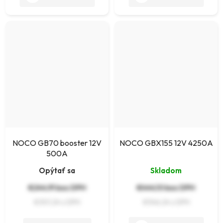
NOCO GB70 booster 12V
NOCO GBX155 12V 4250A
500A
Opýtať sa
Skladom
€244,91 bez DPH
€444,10 bez DPH
€301,24
€546,24