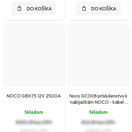
DO KOŠÍKA
DO KOŠÍKA
NOCO GBX75 12V 2500A
Noco GC008 príslušenstvo k
nabíjačkám NOCO - kabel s
očkami M10
Skladom
Skladom
€300,59 bez DPH
€22,84 bez DPH
€369,73
€28,09