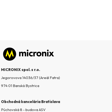
Zápätie
MICRONIX spol. s r.o.
Jegorovova 14036/37 (Areál Fatra)
974 01 Banská Bystrica
Obchodná kancelária Bratislava
Púchovská 8 - budova ASV