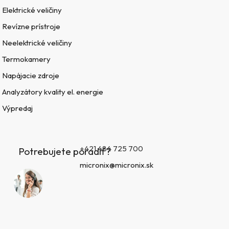
Elektrické veličiny
Revízne prístroje
Neelektrické veličiny
Termokamery
Napájacie zdroje
Analyzátory kvality el. energie
Výpredaj
+421 484 725 700
Potrebujete poradiť?
micronix@micronix.sk