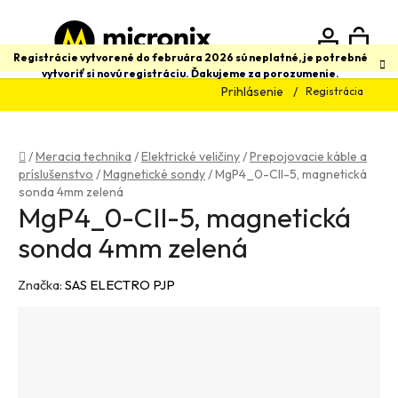
Prejsť
na
obsah
N
Hľadať
Registrácie vytvorené do februára 2026 sú neplatné, je potrebné
vytvoriť si novú registráciu. Ďakujeme za porozumenie.
Prihlásenie
Registrácia
K
Domov
/
Meracia technika
/
Elektrické veličiny
/
Prepojovacie káble a
príslušenstvo
/
Magnetické sondy
/
MgP4_0-CII-5, magnetická
sonda 4mm zelená
MgP4_0-CII-5, magnetická
sonda 4mm zelená
Značka:
SAS ELECTRO PJP