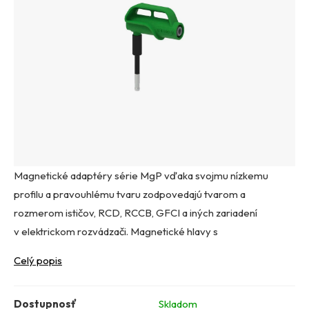
Magnetické adaptéry série MgP vďaka svojmu nízkemu
profilu a pravouhlému tvaru zodpovedajú tvarom a
rozmerom ističov, RCD, RCCB, GFCI a iných zariadení
v elektrickom rozvádzači. Magnetické hlavy s
Celý popis
Dostupnosť
Skladom