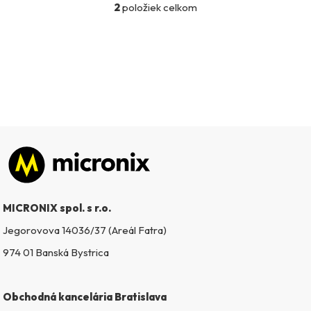
2
položiek celkom
O
v
l
á
d
a
c
i
e
p
Zápätie
r
v
k
MICRONIX spol. s r.o.
y
v
Jegorovova 14036/37 (Areál Fatra)
ý
974 01 Banská Bystrica
p
i
s
Obchodná kancelária Bratislava
u