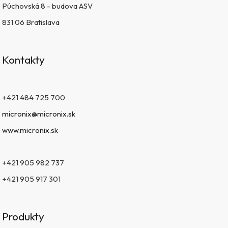
Púchovská 8 - budova ASV
831 06 Bratislava
Kontakty
+421 484 725 700
micronix@micronix.sk
www.micronix.sk
+421 905 982 737
+421 905 917 301
Produkty