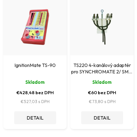
ý
e
p
p
i
r
s
o
p
d
r
u
o
k
IgnitionMate TS-90
TS220 4-kanálový adaptér
d
pro SYNCHROMATE 2/ SM2-
t
4CHAD
u
Skladom
Skladom
o
k
€428,48 bez DPH
€60 bez DPH
v
t
€527,03
€73,80
o
DETAIL
DETAIL
v