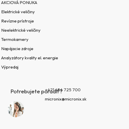
AKCIOVÁ PONUKA
Elektrické veličiny
Revízne prístroje
Neelektrické veličiny
Termokamery
Napájacie zdroje
Analyzátory kvality el. energie
Výpredaj
+421 484 725 700
Potrebujete poradiť?
micronix@micronix.sk