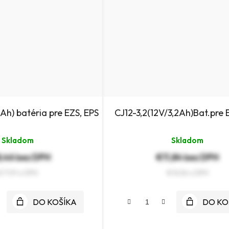
Ah) batéria pre EZS, EPS
CJ12-3,2(12V/3,2Ah)Bat.pre 
Skladom
Skladom
,46 bez DPH
€11,84 bez DPH
€71,91
€14,56
DO KOŠÍKA
DO KO