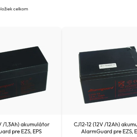
ložiek celkom
2V /1,3Ah) akumulátor
CJ12-12 (12V /12Ah) akum
ard pre EZS, EPS
AlarmGuard pre EZS, 