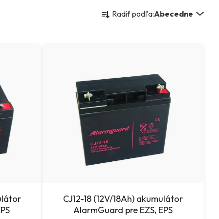
R
Radiť podľa:
Abecedne
a
d
e
n
i
e
p
r
o
d
u
ulátor
CJ12-18 (12V/18Ah) akumulátor
EPS
AlarmGuard pre EZS, EPS