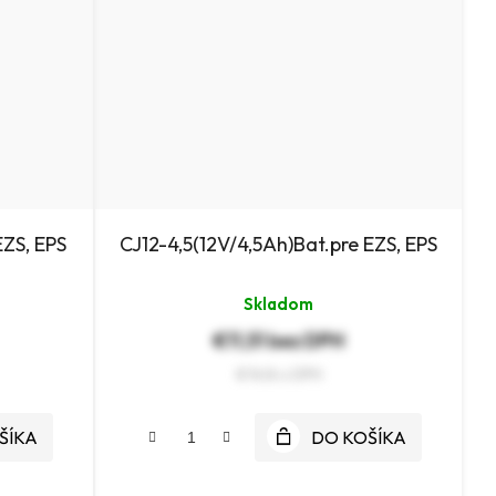
EZS, EPS
CJ12-4,5(12V/4,5Ah)Bat.pre EZS, EPS
Skladom
€11,51 bez DPH
€14,16
ŠÍKA
DO KOŠÍKA