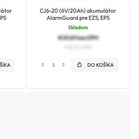
látor
CJ6-20 (6V/20Ah) akumulátor
EPS
AlarmGuard pre EZS, EPS
Skladom
€29,69 bez DPH
€36,52
ŠÍKA
DO KOŠÍKA