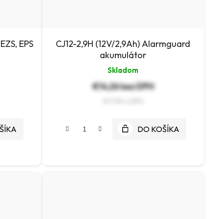
 EZS, EPS
CJ12-2,9H (12V/2,9Ah) Alarmguard
akumulátor
Skladom
€14,26 bez DPH
€17,54
ŠÍKA
DO KOŠÍKA