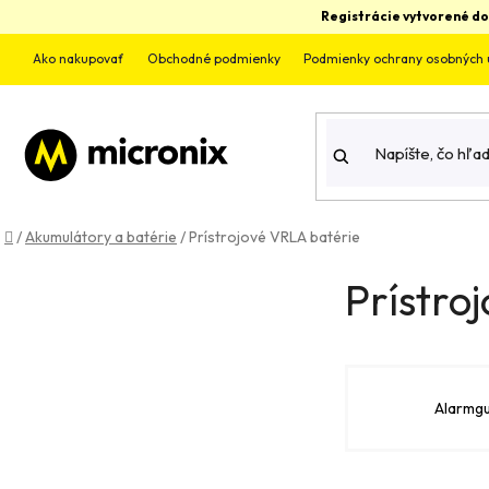
Prejsť
Registrácie vytvorené do
na
obsah
Ako nakupovať
Obchodné podmienky
Podmienky ochrany osobných 
Domov
/
Akumulátory a batérie
/
Prístrojové VRLA batérie
B
Prístro
o
č
n
Alarmg
ý
p