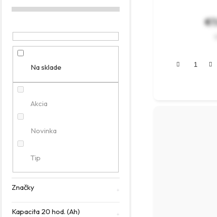
k
g
t
ó
€7
r
o
i
e
v
Na sklade
Akcia
Novinka
Tip
Značky
Kapacita 20 hod. (Ah)