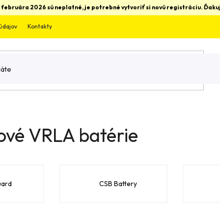
 februára 2026 sú neplatné, je potrebné vytvoriť si novú registráciu. Ďa
údajov
Kontakty
jové VRLA batérie
uard
CSB Battery