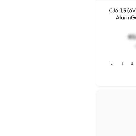
CJ6-1,3 (6
AlarmGu
€5