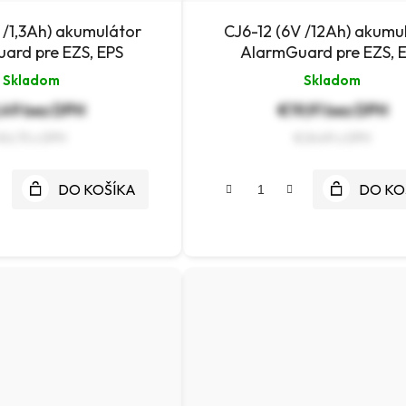
V /1,3Ah) akumulátor
CJ6-12 (6V /12Ah) akumu
ard pre EZS, EPS
AlarmGuard pre EZS, 
Skladom
Skladom
,49 bez DPH
€19,91 bez DPH
€6,75
€24,49
DO KOŠÍKA
DO KO