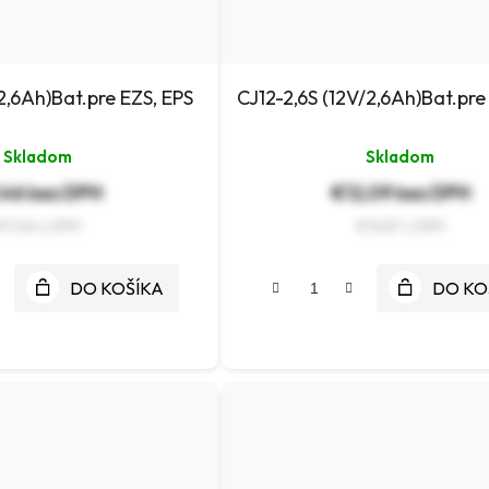
2,6Ah)Bat.pre EZS, EPS
CJ12-2,6S (12V/2,6Ah)Bat.pre
Skladom
Skladom
,46 bez DPH
€12,09 bez DPH
€11,64
€14,87
DO KOŠÍKA
DO KO