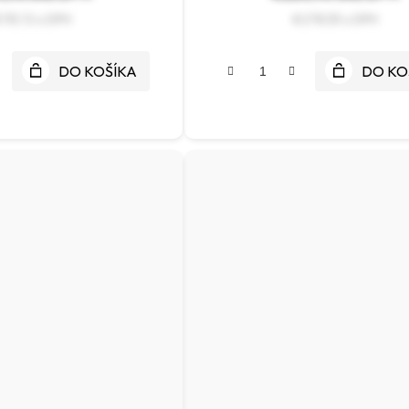
115,72
€278,55
DO KOŠÍKA
DO KO