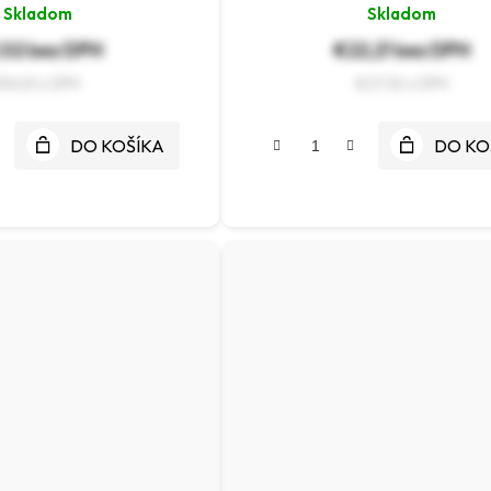
Skladom
Skladom
,02 bez DPH
€22,21 bez DPH
€8,63
€27,32
DO KOŠÍKA
DO KO