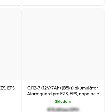
ZS, EPS
CJ12-7 (12V/7Ah) (B5ks) akumulátor
Alarmguard pre EZS, EPS, napájacie
zdroje
Skladom
€15,68 bez DPH