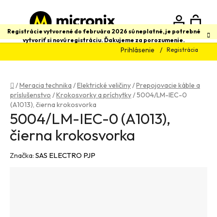
Prejsť
na
obsah
N
Hľadať
Registrácie vytvorené do februára 2026 sú neplatné, je potrebné
vytvoriť si novú registráciu. Ďakujeme za porozumenie.
Prihlásenie
Registrácia
K
Domov
/
Meracia technika
/
Elektrické veličiny
/
Prepojovacie káble a
príslušenstvo
/
Krokosvorky a príchytky
/
5004/LM-IEC-0
(A1013), čierna krokosvorka
5004/LM-IEC-0 (A1013),
čierna krokosvorka
Značka:
SAS ELECTRO PJP