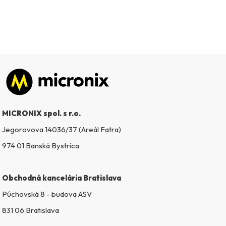
Zápätie
MICRONIX spol. s r.o.
Jegorovova 14036/37 (Areál Fatra)
974 01 Banská Bystrica
Obchodná kancelária Bratislava
Púchovská 8 - budova ASV
831 06 Bratislava