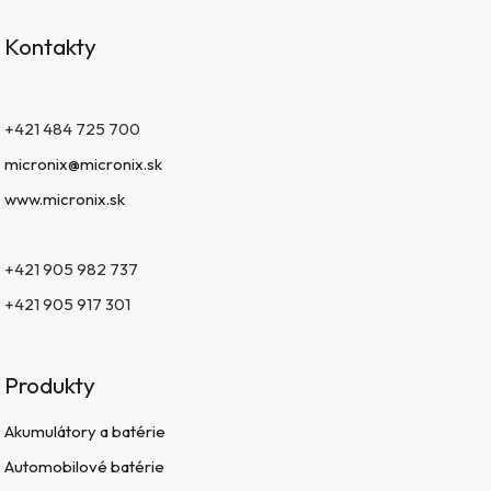
Kontakty
+421 484 725 700
micronix@micronix.sk
www.micronix.sk
+421 905 982 737
+421 905 917 301
Produkty
Akumulátory a batérie
Automobilové batérie