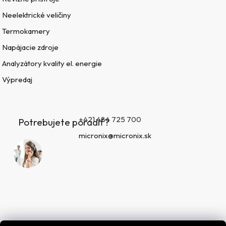
Neelektrické veličiny
Termokamery
Napájacie zdroje
Analyzátory kvality el. energie
Výpredaj
+421 484 725 700
Potrebujete poradiť?
micronix@micronix.sk