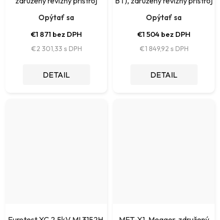
združený revízny prístroj
BT), združený revízny prístroj
Opýtať sa
Opýtať sa
€1 871 bez DPH
€1 504 bez DPH
€2 301,33
€1 849,92
DETAIL
DETAIL
Eurotest XC 2,5kV MI 3152H,
MFT-X1, Megger, združený