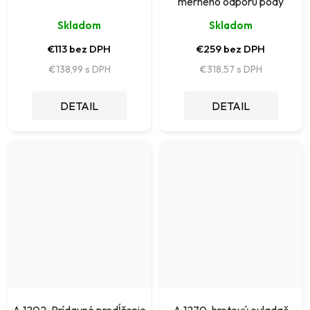
merného odporu pôdy
Skladom
Skladom
€113 bez DPH
€259 bez DPH
€138,99
€318,57
DETAIL
DETAIL
A 1202, Prídavné predĺženie
A 1270, hrotový ovladač