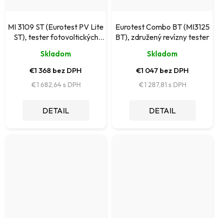
MI 3109 ST (Eurotest PV Lite
Eurotest Combo BT (MI3125
ST), tester fotovoltických
BT), združený revízny tester
inštalácií
Skladom
Skladom
€1 368 bez DPH
€1 047 bez DPH
€1 682,64
€1 287,81
DETAIL
DETAIL