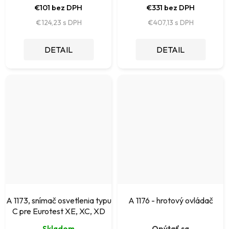
€101 bez DPH
€331 bez DPH
€124,23
€407,13
DETAIL
DETAIL
A 1173, snímač osvetlenia typu
A 1176 - hrotový ovládač
C pre Eurotest XE, XC, XD
Skladom
Opýtať sa