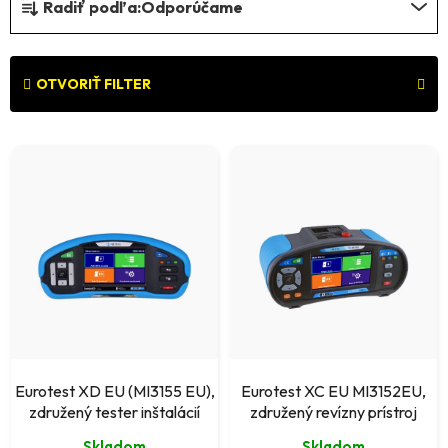
Radiť podľa:
Odporúčame
a
d
e
OTVORIŤ FILTER
n
V
i
ý
e
p
p
i
r
s
o
p
d
r
u
o
k
Eurotest XD EU (MI3155 EU),
Eurotest XC EU MI3152EU,
d
združený tester inštalácií
združený revízny prístroj
t
u
Skladom
Skladom