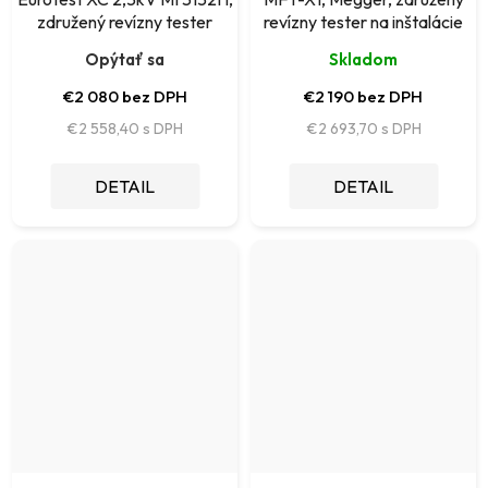
združený revízny tester
revízny tester na inštalácie
Opýtať sa
Skladom
€2 080 bez DPH
€2 190 bez DPH
€2 558,40
€2 693,70
DETAIL
DETAIL