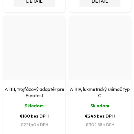
DETAIL
DETAIL
A 1111, trojfázový adaptér pre
A 1119, luxmetrický snímač typ
Eurotest
C
Skladom
Skladom
€180 bez DPH
€246 bez DPH
€221,40
€302,58