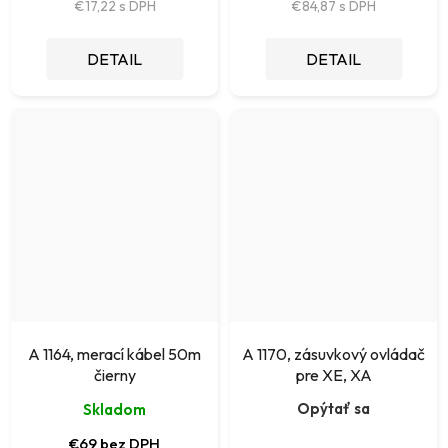
€17,22
€84,87
DETAIL
DETAIL
A 1164, merací kábel 50m
A 1170, zásuvkový ovládač
čierny
pre XE, XA
Opýtať sa
Skladom
€69 bez DPH