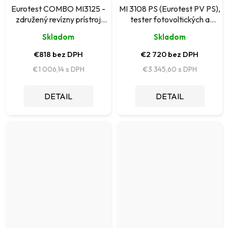
Eurotest COMBO MI3125 -
MI 3108 PS (Eurotest PV PS),
združený revízny prístroj
tester fotovoltických a
Metrel
elektrických inštalácií
Skladom
Skladom
€818 bez DPH
€2 720 bez DPH
€1 006,14
€3 345,60
DETAIL
DETAIL