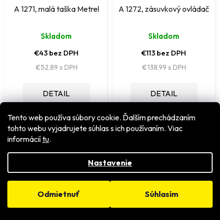
A 1271, malá taška Metrel
A 1272, zásuvkový ovládač
Skladom
Skladom
€43 bez DPH
€113 bez DPH
€52,89
€138,99
DETAIL
DETAIL
Tento web používa súbory cookie. Ďalším prechádzaním
tohto webu vyjadrujete súhlas s ich používaním. Viac
informácií
tu
.
Nastavenie
Odmietnuť
Súhlasím