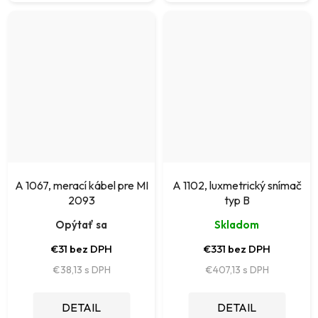
A 1067, merací kábel pre MI
A 1102, luxmetrický snímač
2093
typ B
Opýtať sa
Skladom
€31 bez DPH
€331 bez DPH
€38,13
€407,13
DETAIL
DETAIL