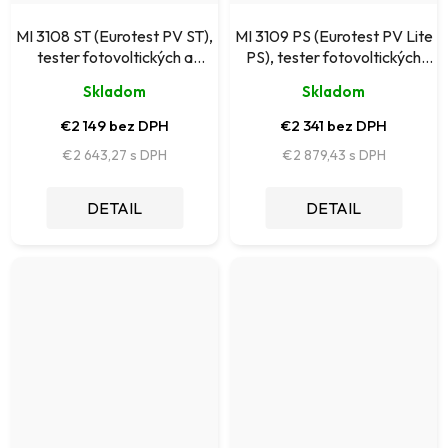
MI 3108 ST (Eurotest PV ST),
MI 3109 PS (Eurotest PV Lite
tester fotovoltických a
PS), tester fotovoltických
elektrických inštalácií
inštalácií
Skladom
Skladom
€2 149 bez DPH
€2 341 bez DPH
€2 643,27
€2 879,43
DETAIL
DETAIL