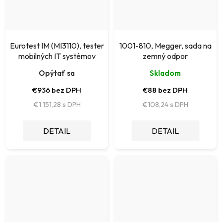
Eurotest IM (MI3110), tester
1001-810, Megger, sada na
mobilných IT systémov
zemný odpor
Opýtať sa
Skladom
€936 bez DPH
€88 bez DPH
€1 151,28
€108,24
DETAIL
DETAIL