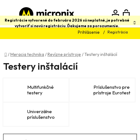
Prejsť
na
obsah
N
Hľadať
Registrácie vytvorené do februára 2026 sú neplatné, je potrebné
vytvoriť si novú registráciu. Ďakujeme za porozumenie.
Prihlásenie
Registrácia
K
Domov
/
Meracia technika
/
Revízne prístroje
/
Testery inštalácií
Testery inštalácií
Multifunkčné
Príslušenstvo pre
testery
prístroje Eurotest
Univerzálne
príslušenstvo
R