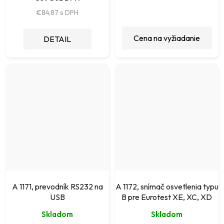
€84,87
Cena na vyžiadanie
DETAIL
A 1171, prevodník RS232 na
A 1172, snímač osvetlenia typu
USB
B pre Eurotest XE, XC, XD
Skladom
Skladom