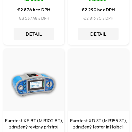
o
k
€2 876 bez DPH
€2 290 bez DPH
v
t
€3 537,48
€2 816,70
o
DETAIL
DETAIL
v
Eurotest XE BT (MI3102 BT),
Eurotest XD ST (MI3155 ST),
združený revízny prístroj
združený tester inštalácií