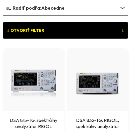
R
Radiť podľa:
Abecedne
a
d
e
OTVORIŤ FILTER
n
V
i
ý
e
p
p
i
r
s
o
p
d
r
u
o
k
DSA 815-TG, spektrálny
DSA 832-TG, RIGOL,
d
analyzátor RIGOL
spektrálny analyzátor
t