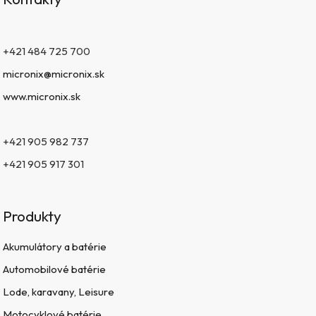
+421 484 725 700
micronix@micronix.sk
www.micronix.sk
+421 905 982 737
+421 905 917 301
Produkty
Akumulátory a batérie
Automobilové batérie
Lode, karavany, Leisure
Motocyklové batérie