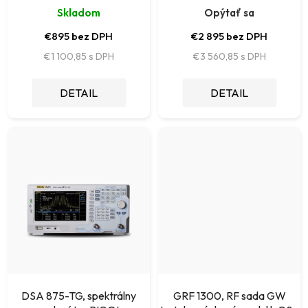
u
Skladom
Opýtať sa
o
k
€895 bez DPH
€2 895 bez DPH
v
t
€1 100,85
€3 560,85
o
DETAIL
DETAIL
v
DSA 875-TG, spektrálny
GRF 1300, RF sada GW