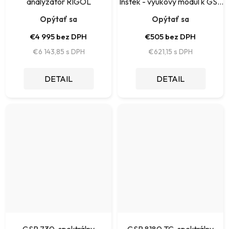
analyzátor RIGOL
Instek - výukový modul k GSP
1300
Opýtať sa
Opýtať sa
€4 995 bez DPH
€505 bez DPH
€6 143,85
€621,15
DETAIL
DETAIL