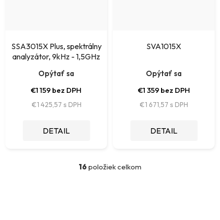
SSA3015X Plus, spektrálny
SVA1015X
analyzátor, 9kHz - 1,5GHz
Opýtať sa
Opýtať sa
€1 159 bez DPH
€1 359 bez DPH
€1 425,57
€1 671,57
DETAIL
DETAIL
16
položiek celkom
O
v
l
á
d