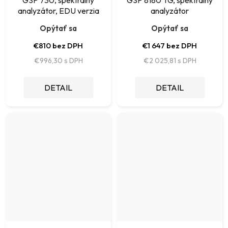
GSP 730, spektrálny
GSP 8180 TG, spektrálny
analyzátor, EDU verzia
analyzátor
Opýtať sa
Opýtať sa
€810 bez DPH
€1 647 bez DPH
€996,30
€2 025,81
DETAIL
DETAIL