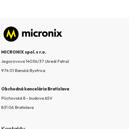
a
c
i
e
p
Zápätie
r
v
k
MICRONIX spol. s r.o.
y
v
Jegorovova 14036/37 (Areál Fatra)
ý
974 01 Banská Bystrica
p
i
s
Obchodná kancelária Bratislava
u
Púchovská 8 - budova ASV
831 06 Bratislava
Kontakty