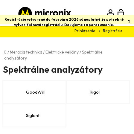
Prejsť
na
obsah
N
Hľadať
Registrácie vytvorené do februára 2026 sú neplatné, je potrebné
vytvoriť si novú registráciu. Ďakujeme za porozumenie.
Prihlásenie
Registrácia
K
Domov
/
Meracia technika
/
Elektrické veličiny
/
Spektrálne
analyzátory
Spektrálne analyzátory
GoodWill
Rigol
Siglent