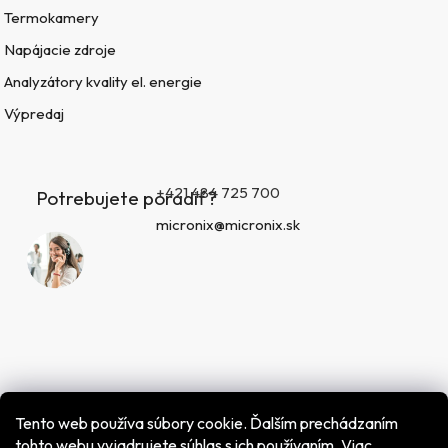
Termokamery
Napájacie zdroje
Analyzátory kvality el. energie
Výpredaj
+421 484 725 700
Potrebujete poradiť?
micronix@micronix.sk
Tento web používa súbory cookie. Ďalším prechádzaním
tohto webu vyjadrujete súhlas s ich používaním. Viac