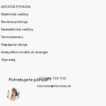
AKCIOVÁ PONUKA
Elektrické veličiny
Revízne prístroje
Neelektrické veličiny
Termokamery
Napájacie zdroje
Analyzátory kvality el. energie
Výpredaj
+421 484 725 700
Potrebujete poradiť?
micronix@micronix.sk