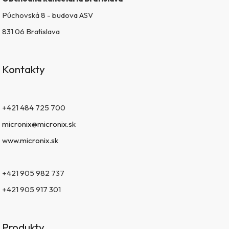
u
Púchovská 8 - budova ASV
831 06 Bratislava
Kontakty
+421 484 725 700
micronix@micronix.sk
www.micronix.sk
+421 905 982 737
+421 905 917 301
Produkty