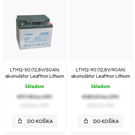
LTH12-50 (12,8V/50Ah)
LTH12-90 (12,8V/90Ah)
akumulátor Leaftron Lithium
akumulátor Leaftron Lithium
Skladom
Skladom
€197,98 bez DPH
€285,80 bez DPH
€243,52
€351,53
DO KOŠÍKA
DO KOŠÍKA