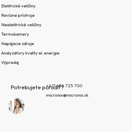
Elektrické veličiny
Revízne prístroje
Neelektrické veličiny
Termokamery
Napájacie zdroje
Analyzátory kvality el. energie
Výpredaj
+421 484 725 700
Potrebujete poradiť?
micronix@micronix.sk