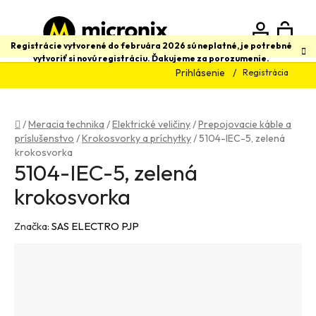
Prejsť
na
obsah
N
Hľadať
Registrácie vytvorené do februára 2026 sú neplatné, je potrebné
vytvoriť si novú registráciu. Ďakujeme za porozumenie.
Prihlásenie
Registrácia
K
Domov
/
Meracia technika
/
Elektrické veličiny
/
Prepojovacie káble a
príslušenstvo
/
Krokosvorky a príchytky
/
5104-IEC-5, zelená
krokosvorka
5104-IEC-5, zelená
krokosvorka
Značka:
SAS ELECTRO PJP