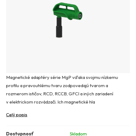
Magnetické adaptéry série MgP vďaka svojmu nízkemu
profilu a pravouhlému tvaru zodpovedajú tvarom a
rozmerom ističov, RCD, RCCB, GFCI a iných zariadení
v elektrickom rozvádzači. Ich magnetické hla
Celý popis
Dostupnosť
Skladom