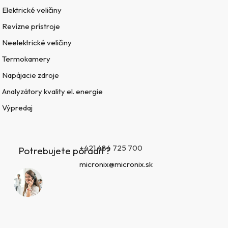
Elektrické veličiny
Revízne prístroje
Neelektrické veličiny
Termokamery
Napájacie zdroje
Analyzátory kvality el. energie
Výpredaj
+421 484 725 700
Potrebujete poradiť?
micronix@micronix.sk