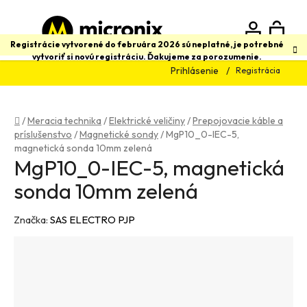
Prejsť
na
obsah
N
Hľadať
Registrácie vytvorené do februára 2026 sú neplatné, je potrebné
vytvoriť si novú registráciu. Ďakujeme za porozumenie.
Prihlásenie
Registrácia
K
Domov
/
Meracia technika
/
Elektrické veličiny
/
Prepojovacie káble a
príslušenstvo
/
Magnetické sondy
/
MgP10_0-IEC-5,
magnetická sonda 10mm zelená
MgP10_0-IEC-5, magnetická
sonda 10mm zelená
Značka:
SAS ELECTRO PJP