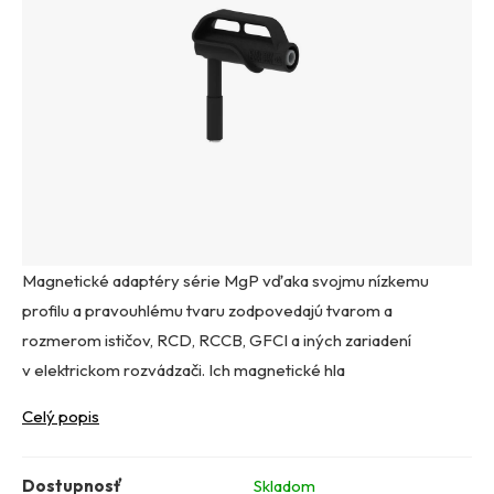
Magnetické adaptéry série MgP vďaka svojmu nízkemu
profilu a pravouhlému tvaru zodpovedajú tvarom a
rozmerom ističov, RCD, RCCB, GFCI a iných zariadení
v elektrickom rozvádzači. Ich magnetické hla
Celý popis
Dostupnosť
Skladom