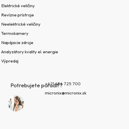
Elektrické veličiny
Revízne prístroje
Neelektrické veličiny
Termokamery
Napájacie zdroje
Analyzátory kvality el. energie
Výpredaj
+421 484 725 700
Potrebujete poradiť?
micronix@micronix.sk