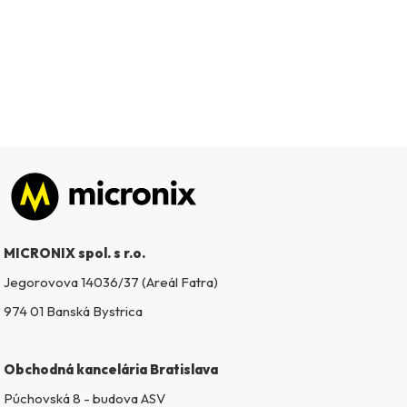
Zápätie
MICRONIX spol. s r.o.
Jegorovova 14036/37 (Areál Fatra)
974 01 Banská Bystrica
Obchodná kancelária Bratislava
Púchovská 8 - budova ASV