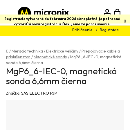
Prejsť
na
obsah
N
Hľadať
Registrácie vytvorené do februára 2026 sú neplatné, je potrebné
vytvoriť si novú registráciu. Ďakujeme za porozumenie.
Prihlásenie
Registrácia
K
Domov
/
Meracia technika
/
Elektrické veličiny
/
Prepojovacie káble a
príslušenstvo
/
Magnetické sondy
/
MgP6_6-IEC-0, magnetická
sonda 6,6mm čierna
MgP6_6-IEC-0, magnetická
sonda 6,6mm čierna
Značka:
SAS ELECTRO PJP