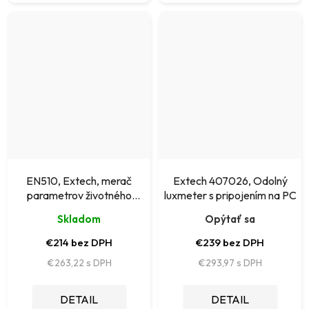
EN510, Extech, merač
Extech 407026, Odolný
parametrov životného
luxmeter s pripojením na PC
prostredia, 10 funkcií.
Skladom
Opýtať sa
€214 bez DPH
€239 bez DPH
€263,22
€293,97
DETAIL
DETAIL