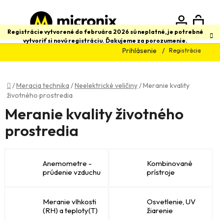
Prejsť
na
obsah
N
Hľadať
Registrácie vytvorené do februára 2026 sú neplatné, je potrebné
vytvoriť si novú registráciu. Ďakujeme za porozumenie.
Prihlásenie
Registrácia
K
Domov
/
Meracia technika
/
Neelektrické veličiny
/
Meranie kvality
životného prostredia
Meranie kvality životného
prostredia
Anemometre -
Kombinované
prúdenie vzduchu
prístroje
Meranie vlhkosti
Osvetlenie, UV
(RH) a teploty(T)
žiarenie