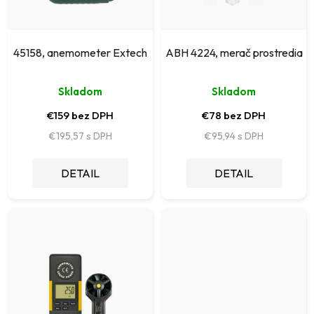
d
r
u
o
k
45158, anemometer Extech
ABH 4224, merač prostredia
d
t
u
Skladom
Skladom
o
k
€159 bez DPH
€78 bez DPH
v
t
€195,57
€95,94
o
DETAIL
DETAIL
v