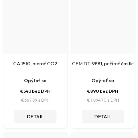
CA 1510, merač CO2
CEM DT-9881, počítač častíc
Opýtať sa
Opýtať sa
€543 bez DPH
€890 bez DPH
€667,89
€1 094,70
DETAIL
DETAIL