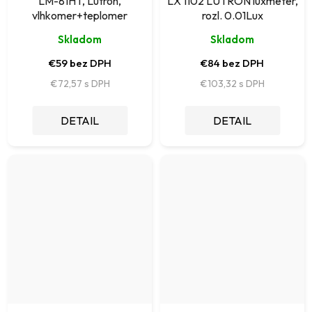
LM-81HT, Lutron,
LX 1102 LUTRON luxmeter,
vlhkomer+teplomer
rozl. 0.01Lux
Skladom
Skladom
€59 bez DPH
€84 bez DPH
€72,57
€103,32
DETAIL
DETAIL