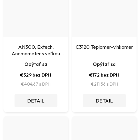
AN300, Extech,
C3120 Teplomer-vlhkomer
Anemometer s veľkou
vrtuľou
Opýtať sa
Opýtať sa
€329 bez DPH
€172 bez DPH
€404,67
€211,56
DETAIL
DETAIL