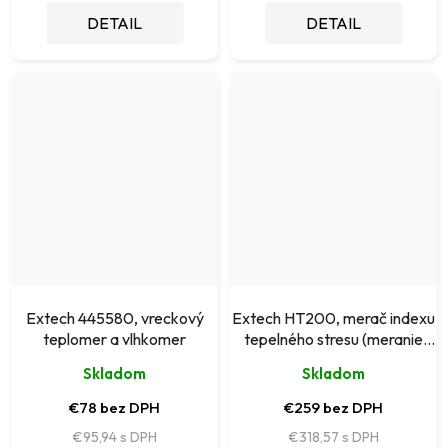
DETAIL
DETAIL
Extech 445580, vreckový
Extech HT200, merač indexu
teplomer a vlhkomer
tepelného stresu (meranie
teploty, vlhkosti, prúdenia a
Skladom
Skladom
sálania)
€78 bez DPH
€259 bez DPH
€95,94
€318,57