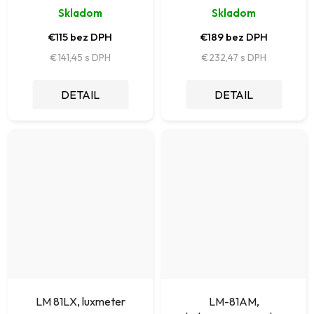
neelektrických veličín
Skladom
Skladom
€115 bez DPH
€189 bez DPH
€141,45
€232,47
DETAIL
DETAIL
LM 81LX, luxmeter
LM-81AM,