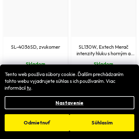
SL-4036SD, zvukomer
SL130W, Extech Merač
intenzity hluku s horným a
dolným visuálnym alarmom.
Skladom
Skladom
Tento web používa súbory cookie. Ďalším prechádzaním
€329 bez DPH
€289 bez DPH
tohto webu vyjadrujete súhlas s ich používaním. Viac
€404,67
€355,47
informácií
tu
.
DETAIL
DETAIL
Nastavenie
Odmietnuť
Súhlasím