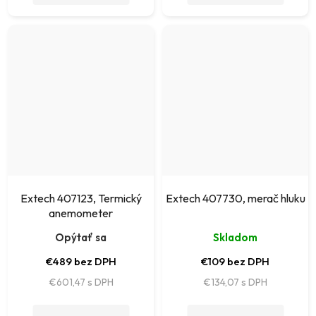
Extech 407123, Termický
Extech 407730, merač hluku
anemometer
Opýtať sa
Skladom
€489 bez DPH
€109 bez DPH
€601,47
€134,07