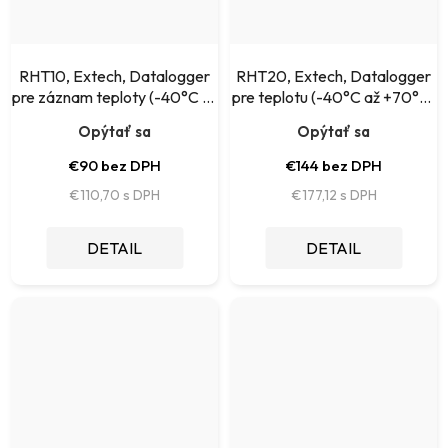
RHT10, Extech, Datalogger
RHT20, Extech, Datalogger
pre záznam teploty (-40°C až
pre teplotu (-40°C až +70°C)
+70°C) a vlhkosti (0 až
a vlhkosť (0 až 100%rH)
Opýtať sa
Opýtať sa
100%rH)
€90 bez DPH
€144 bez DPH
€110,70
€177,12
DETAIL
DETAIL