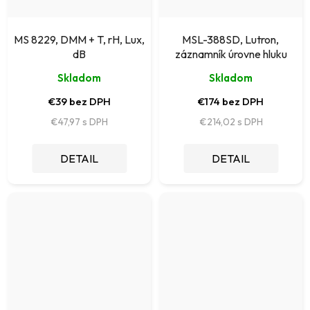
MS 8229, DMM + T, rH, Lux,
MSL-388SD, Lutron,
dB
záznamník úrovne hluku
Skladom
Skladom
€39 bez DPH
€174 bez DPH
€47,97
€214,02
DETAIL
DETAIL