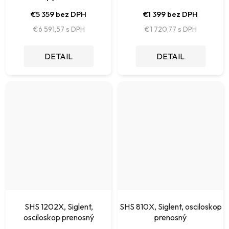
€5 359 bez DPH
€1 399 bez DPH
€6 591,57
€1 720,77
DETAIL
DETAIL
SHS 1202X, Siglent,
SHS 810X, Siglent, osciloskop
osciloskop prenosný
prenosný