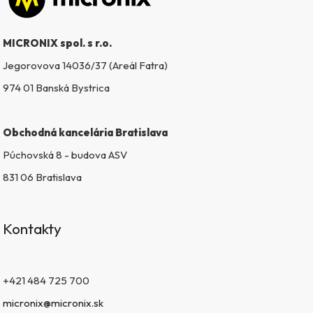
r
v
k
MICRONIX spol. s r.o.
y
v
Jegorovova 14036/37 (Areál Fatra)
ý
974 01 Banská Bystrica
p
i
s
Obchodná kancelária Bratislava
u
Púchovská 8 - budova ASV
831 06 Bratislava
Kontakty
+421 484 725 700
micronix@micronix.sk