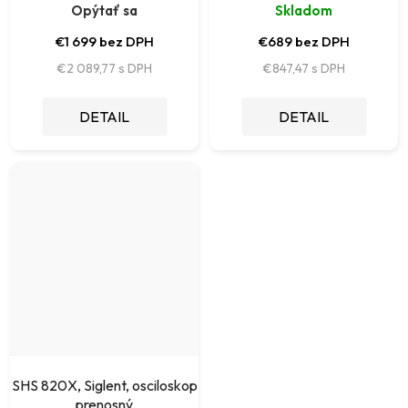
Opýtať sa
Skladom
€1 699 bez DPH
€689 bez DPH
€2 089,77
€847,47
DETAIL
DETAIL
SHS 820X, Siglent, osciloskop
prenosný