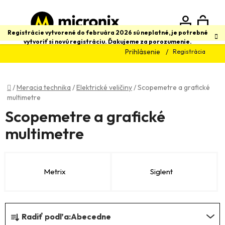
Prejsť
na
obsah
N
Hľadať
Registrácie vytvorené do februára 2026 sú neplatné, je potrebné
vytvoriť si novú registráciu. Ďakujeme za porozumenie.
Prihlásenie
Registrácia
K
Domov
/
Meracia technika
/
Elektrické veličiny
/
Scopemetre a grafické
multimetre
Scopemetre a grafické
multimetre
Metrix
Siglent
R
Radiť podľa:
Abecedne