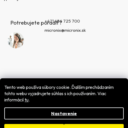
+421 484 725 700
Potrebujete poradiť?
micronix@micronix.sk
Tento web používa súbory cookie. Ďalším prechádzaním
tohto webu vyjadrujete súhlas s ich používaním. Viac
informácií
tu
.
Vytvoril Shoptet
Copyright 2026
MICRONIX spol. s r.o.
. Všetky práva
vyhradené.
Nastavenie