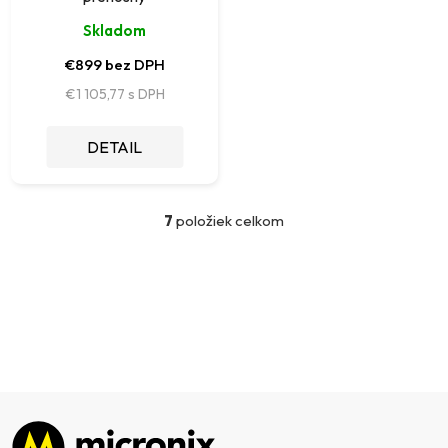
Skladom
€899 bez DPH
€1 105,77
DETAIL
7
položiek celkom
O
v
l
á
d
a
c
i
e
p
Zápätie