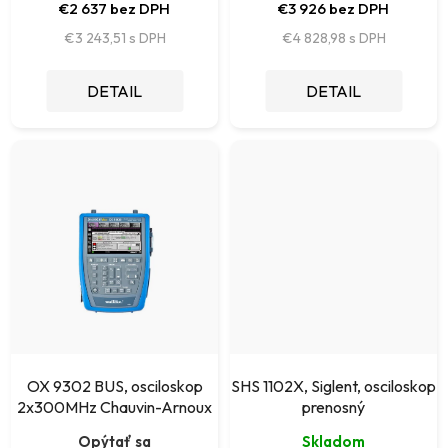
k
€2 637 bez DPH
€3 926 bez DPH
v
t
€3 243,51
€4 828,98
o
DETAIL
DETAIL
v
OX 9302 BUS, osciloskop
SHS 1102X, Siglent, osciloskop
2x300MHz Chauvin-Arnoux
prenosný
Opýtať sa
Skladom