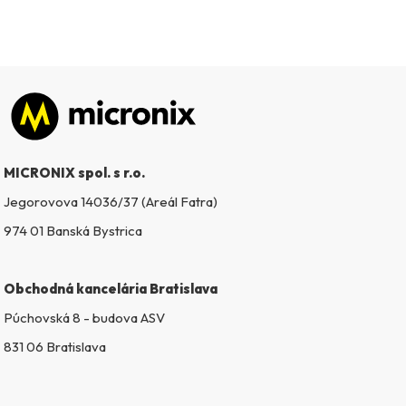
Zápätie
MICRONIX spol. s r.o.
Jegorovova 14036/37 (Areál Fatra)
974 01 Banská Bystrica
Obchodná kancelária Bratislava
Púchovská 8 - budova ASV
831 06 Bratislava