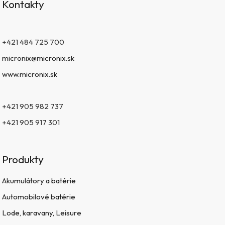
Kontakty
+421 484 725 700
micronix@micronix.sk
www.micronix.sk
+421 905 982 737
+421 905 917 301
Produkty
Akumulátory a batérie
Automobilové batérie
Lode, karavany, Leisure