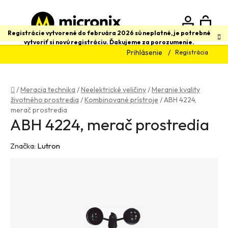
Prejsť
na
obsah
N
Hľadať
Registrácie vytvorené do februára 2026 sú neplatné, je potrebné
vytvoriť si novú registráciu. Ďakujeme za porozumenie.
Prihlásenie
Registrácia
K
Domov
/
Meracia technika
/
Neelektrické veličiny
/
Meranie kvality
životného prostredia
/
Kombinované prístroje
/
ABH 4224,
merač prostredia
ABH 4224, merač prostredia
Značka:
Lutron