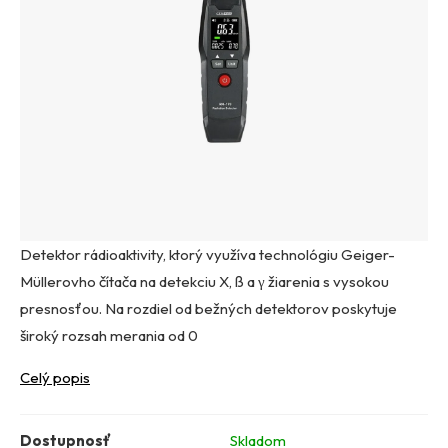
Detektor rádioaktivity, ktorý využíva technológiu Geiger-
Müllerovho čítača na detekciu X, ß a γ žiarenia s vysokou
presnosťou. Na rozdiel od bežných detektorov poskytuje
široký rozsah merania od 0
Celý popis
Dostupnosť
Skladom