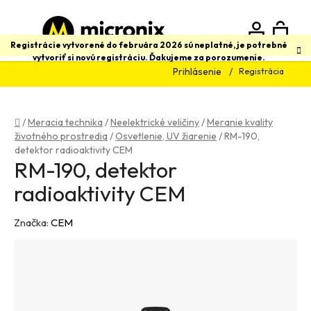
Prejsť
na
obsah
N
Hľadať
Registrácie vytvorené do februára 2026 sú neplatné, je potrebné
vytvoriť si novú registráciu. Ďakujeme za porozumenie.
Prihlásenie
Registrácia
K
Domov
/
Meracia technika
/
Neelektrické veličiny
/
Meranie kvality
životného prostredia
/
Osvetlenie, UV žiarenie
/
RM-190,
detektor radioaktivity CEM
RM-190, detektor
radioaktivity CEM
Značka:
CEM