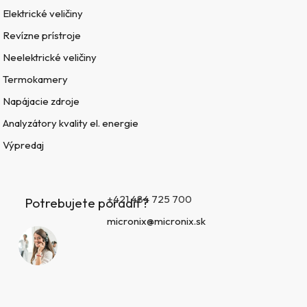
Elektrické veličiny
Revízne prístroje
Neelektrické veličiny
Termokamery
Napájacie zdroje
Analyzátory kvality el. energie
Výpredaj
+421 484 725 700
Potrebujete poradiť?
micronix@micronix.sk