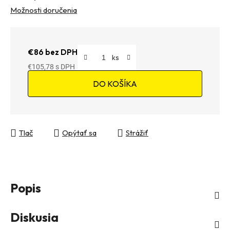
Možnosti doručenia
€86 bez DPH
€105,78
Jednotková cena:
DO KOŠÍKA
Tlač
Opýtať sa
Strážiť
Popis
Diskusia