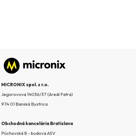
Zápätie
MICRONIX spol. s r.o.
Jegorovova 14036/37 (Areál Fatra)
974 01 Banská Bystrica
Obchodná kancelária Bratislava
Púchovská 8 - budova ASV