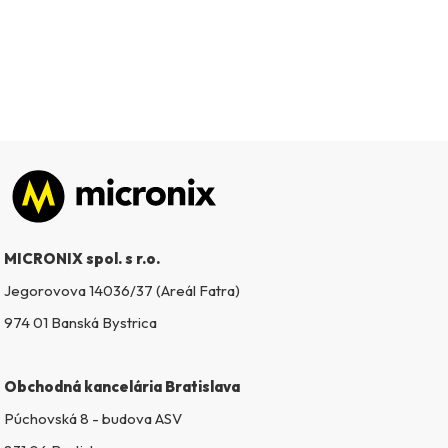
Zápätie
MICRONIX spol. s r.o.
Jegorovova 14036/37 (Areál Fatra)
974 01 Banská Bystrica
Obchodná kancelária Bratislava
Púchovská 8 - budova ASV