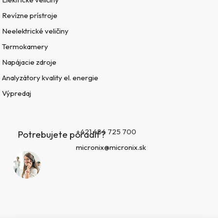
Revízne prístroje
Neelektrické veličiny
Termokamery
Napájacie zdroje
Analyzátory kvality el. energie
Výpredaj
+421 484 725 700
Potrebujete poradiť?
micronix@micronix.sk