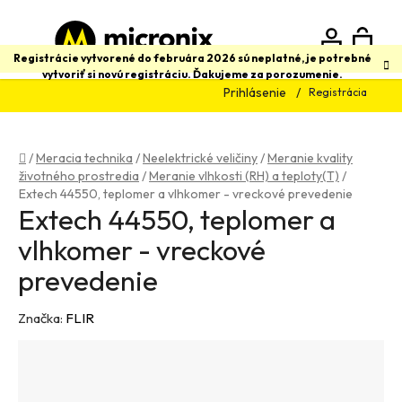
Prejsť
na
obsah
N
Hľadať
Registrácie vytvorené do februára 2026 sú neplatné, je potrebné
vytvoriť si novú registráciu. Ďakujeme za porozumenie.
Prihlásenie
Registrácia
K
Domov
/
Meracia technika
/
Neelektrické veličiny
/
Meranie kvality
životného prostredia
/
Meranie vlhkosti (RH) a teploty(T)
/
Extech 44550, teplomer a vlhkomer - vreckové prevedenie
Extech 44550, teplomer a
vlhkomer - vreckové
prevedenie
Značka:
FLIR