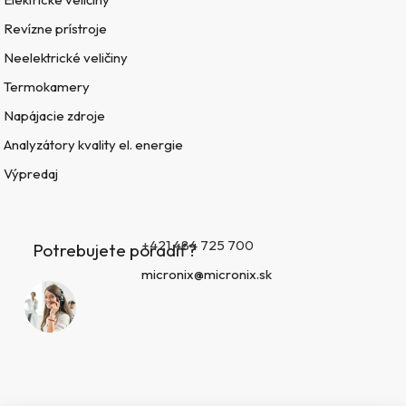
Revízne prístroje
Neelektrické veličiny
Termokamery
Napájacie zdroje
Analyzátory kvality el. energie
Výpredaj
+421 484 725 700
Potrebujete poradiť?
micronix@micronix.sk