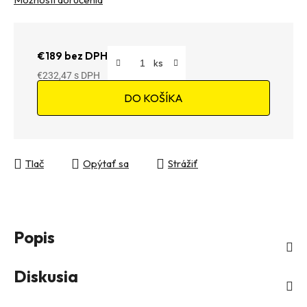
€189 bez DPH
€232,47
Jednotková cena:
DO KOŠÍKA
Tlač
Opýtať sa
Strážiť
Popis
Diskusia