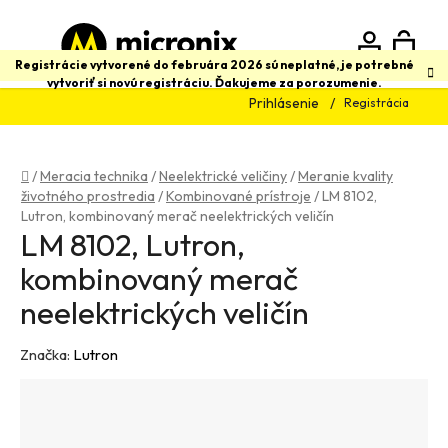
Prejsť
na
obsah
N
Hľadať
Registrácie vytvorené do februára 2026 sú neplatné, je potrebné
vytvoriť si novú registráciu. Ďakujeme za porozumenie.
Prihlásenie
Registrácia
K
Domov
/
Meracia technika
/
Neelektrické veličiny
/
Meranie kvality
životného prostredia
/
Kombinované prístroje
/
LM 8102,
Lutron, kombinovaný merač neelektrických veličín
LM 8102, Lutron,
kombinovaný merač
neelektrických veličín
Značka:
Lutron