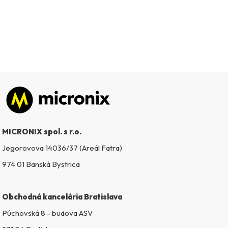
Zápätie
MICRONIX spol. s r.o.
Jegorovova 14036/37 (Areál Fatra)
974 01 Banská Bystrica
Obchodná kancelária Bratislava
Púchovská 8 - budova ASV