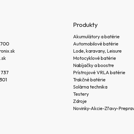
Produkty
Akumulátory a batérie
 700
Automobilové batérie
onix.sk
Lode, karavany, Leisure
.sk
Motocyklové batérie
Nabíjačky a boostre
 737
Prístrojové VRLA batérie
 301
Trakčné batérie
Solárna technika
Testery
Zdroje
Novinky-Akcie-Zľavy-Prepra