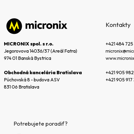
Z
á
Kontakty
p
ä
t
+421 484 725
MICRONIX spol. s r.o.
i
micronix@micr
Jegorovova 14036/37 (Areál Fatra)
e
www.micronix
974 01 Banská Bystrica
+421 905 982
Obchodná kancelária Bratislava
+421 905 917
Púchovská 8 - budova ASV
831 06 Bratislava
Potrebujete poradiť?