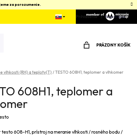
kujeme za porozumenie.
Prihlásenie
Registrácia
PRÁZDNY KOŠÍK
NÁKUPNÝ
KOŠÍK
e vlhkosti (RH) a teploty(T)
/
TESTO 608H1, teplomer a vlhkomer
TO 608H1, teplomer a
komer
esto
testo 608-H1, prístroj na meranie vlhkosti / rosného bodu /