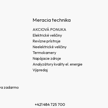
Meracia technika
AKCIOVÁ PONUKA
Elektrické veličiny
Revízne prístroje
Neelektrické veličiny
Termokamery
Napájacie zdroje
Analyzátory kvality el. energie
Výpredaj
va zadarmo
+421 484 725 700