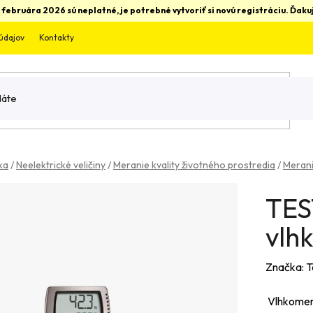
 februára 2026 sú neplatné, je potrebné vytvoriť si novú registráciu. Ďa
údajov
Kontakty
ka
/
Neelektrické veličiny
/
Meranie kvality životného prostredia
/
Merani
TES
vlh
Značka:
T
Vlhkomer 