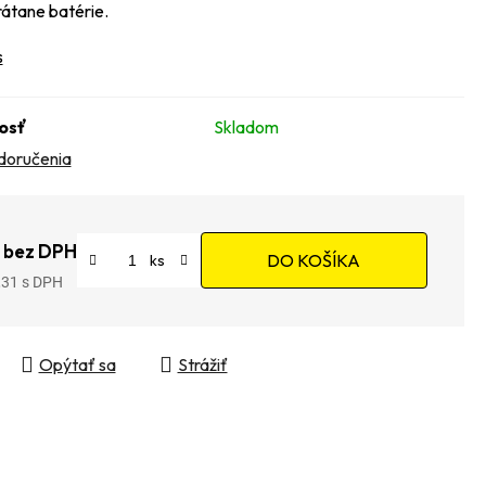
rátane batérie.
s
osť
Skladom
doručenia
 bez DPH
DO KOŠÍKA
,31
tková cena:
Opýtať sa
Strážiť