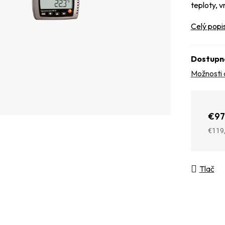
teploty, v
Celý popi
Dostupn
Možnosti 
€97
€119
Jedno
Tlač