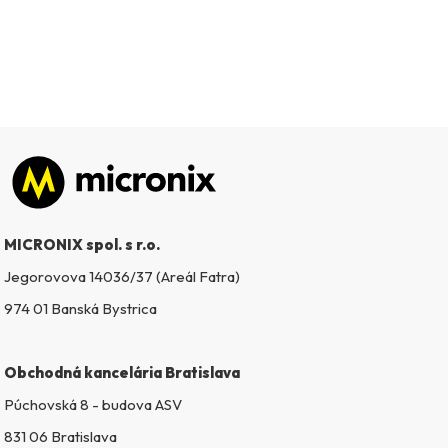
Zápätie
MICRONIX spol. s r.o.
Jegorovova 14036/37 (Areál Fatra)
974 01 Banská Bystrica
Obchodná kancelária Bratislava
Púchovská 8 - budova ASV
831 06 Bratislava