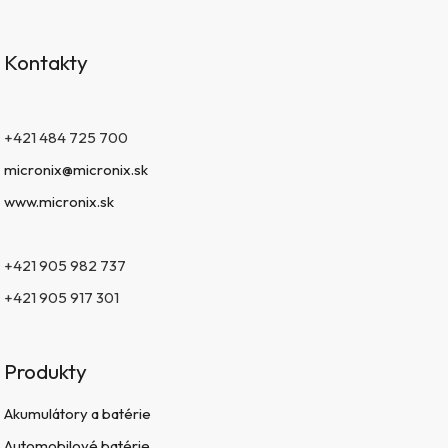
Kontakty
+421 484 725 700
micronix@micronix.sk
www.micronix.sk
+421 905 982 737
+421 905 917 301
Produkty
Akumulátory a batérie
Automobilové batérie