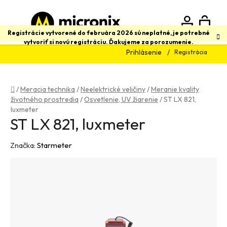
Prejsť
na
obsah
N
Hľadať
Registrácie vytvorené do februára 2026 sú neplatné, je potrebné
vytvoriť si novú registráciu. Ďakujeme za porozumenie.
Prihlásenie
Registrácia
K
Domov
/
Meracia technika
/
Neelektrické veličiny
/
Meranie kvality
životného prostredia
/
Osvetlenie, UV žiarenie
/
ST LX 821,
luxmeter
ST LX 821, luxmeter
Značka:
Starmeter