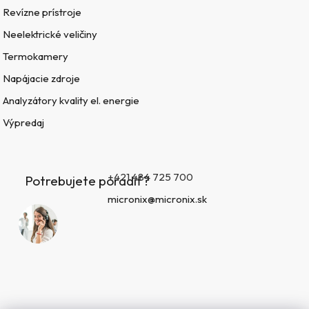
Revízne prístroje
Neelektrické veličiny
Termokamery
Napájacie zdroje
Analyzátory kvality el. energie
Výpredaj
+421 484 725 700
Potrebujete poradiť?
micronix@micronix.sk