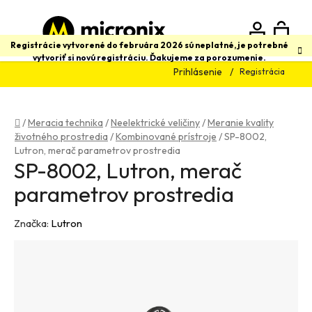
Prejsť
na
obsah
N
Hľadať
Registrácie vytvorené do februára 2026 sú neplatné, je potrebné
vytvoriť si novú registráciu. Ďakujeme za porozumenie.
Prihlásenie
Registrácia
K
Domov
/
Meracia technika
/
Neelektrické veličiny
/
Meranie kvality
životného prostredia
/
Kombinované prístroje
/
SP-8002,
Lutron, merač parametrov prostredia
SP-8002, Lutron, merač
parametrov prostredia
Značka:
Lutron