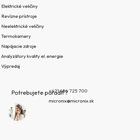
Elektrické veličiny
Revízne prístroje
Neelektrické veličiny
Termokamery
Napájacie zdroje
Analyzátory kvality el. energie
Výpredaj
+421 484 725 700
Potrebujete poradiť?
micronix@micronix.sk