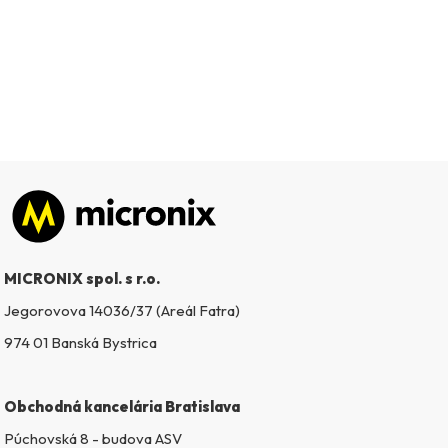
Zápätie
MICRONIX spol. s r.o.
Jegorovova 14036/37 (Areál Fatra)
974 01 Banská Bystrica
Obchodná kancelária Bratislava
Púchovská 8 - budova ASV