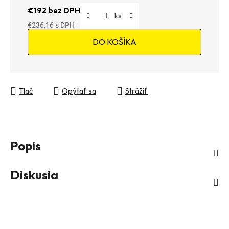
€192 bez DPH
€236,16
Jednotková cena:
DO KOŠÍKA
Tlač
Opýtať sa
Strážiť
Popis
Diskusia