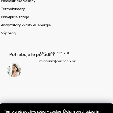
Neelektrické veličiny
Termokamery
Napájacie zdroje
Analyzátory kvality el. energie
Výpredaj
+421 484 725 700
Potrebujete poradiť?
micronix@micronix.sk
Tento web používa súbory cookie. Ďalším prechádzaním