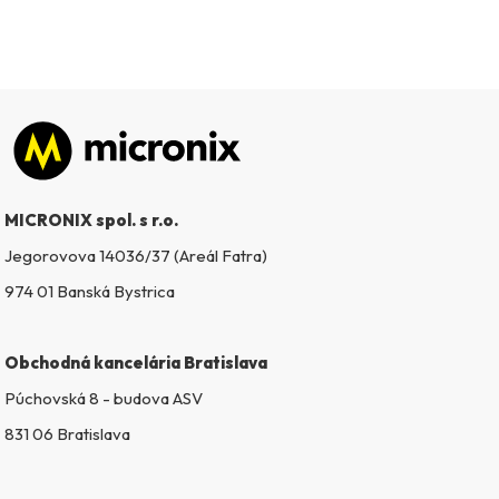
Zápätie
MICRONIX spol. s r.o.
Jegorovova 14036/37 (Areál Fatra)
974 01 Banská Bystrica
Obchodná kancelária Bratislava
Púchovská 8 - budova ASV
831 06 Bratislava