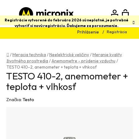
Prejsť
na
obsah
N
Hľadať
Registrácie vytvorené do februára 2026 sú neplatné, je potrebné
vytvoriť si novú registráciu. Ďakujeme za porozumenie.
Prihlásenie
Registrácia
K
Domov
/
Meracia technika
/
Neelektrické veličiny
/
Meranie kvality
životného prostredia
/
Anemometre - prúdenie vzduchu
/
TESTO 410-2, anemometer + teplota + vlhkosť
TESTO 410-2, anemometer +
teplota + vlhkosť
Značka:
Testo