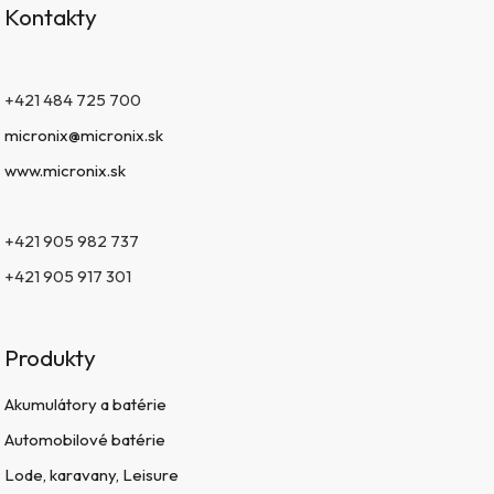
Kontakty
+421 484 725 700
micronix@micronix.sk
www.micronix.sk
+421 905 982 737
+421 905 917 301
Produkty
Akumulátory a batérie
Automobilové batérie
Lode, karavany, Leisure