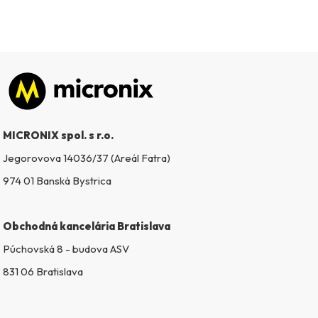
Zápätie
MICRONIX spol. s r.o.
Jegorovova 14036/37 (Areál Fatra)
974 01 Banská Bystrica
Obchodná kancelária Bratislava
Púchovská 8 - budova ASV
831 06 Bratislava