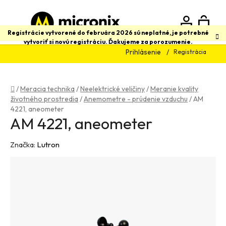
Prejsť
na
obsah
N
Hľadať
Registrácie vytvorené do februára 2026 sú neplatné, je potrebné
vytvoriť si novú registráciu. Ďakujeme za porozumenie.
Prihlásenie
Registrácia
K
Domov
/
Meracia technika
/
Neelektrické veličiny
/
Meranie kvality
životného prostredia
/
Anemometre - prúdenie vzduchu
/
AM
4221, aneometer
AM 4221, aneometer
Značka:
Lutron