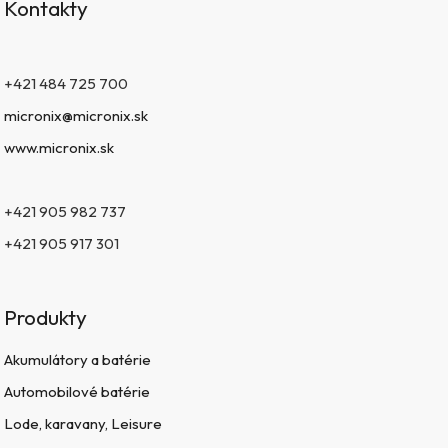
Kontakty
+421 484 725 700
micronix@micronix.sk
www.micronix.sk
+421 905 982 737
+421 905 917 301
Produkty
Akumulátory a batérie
Automobilové batérie
Lode, karavany, Leisure