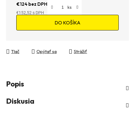
€124 bez DPH
€152,52
Jednotková cena:
DO KOŠÍKA
Tlač
Opýtať sa
Strážiť
Popis
Diskusia