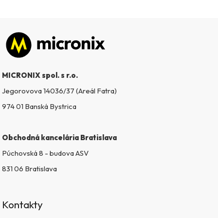
Zápätie
MICRONIX spol. s r.o.
Jegorovova 14036/37 (Areál Fatra)
974 01 Banská Bystrica
Obchodná kancelária Bratislava
Púchovská 8 - budova ASV
831 06 Bratislava
Kontakty