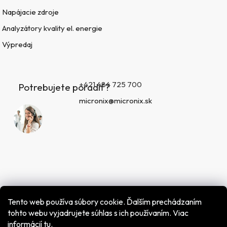
Napájacie zdroje
Analyzátory kvality el. energie
Výpredaj
+421 484 725 700
Potrebujete poradiť?
micronix@micronix.sk
Tento web používa súbory cookie. Ďalším prechádzaním
tohto webu vyjadrujete súhlas s ich používaním. Viac
informácií
tu
.
Vytvoril Shoptet