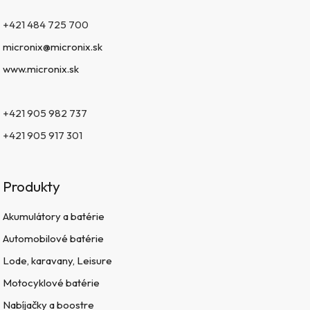
+421 484 725 700
micronix@micronix.sk
www.micronix.sk
+421 905 982 737
+421 905 917 301
Produkty
Akumulátory a batérie
Automobilové batérie
Lode, karavany, Leisure
Motocyklové batérie
Nabíjačky a boostre