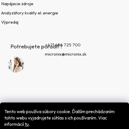
Napájacie zdroje
Analyzátory kvality el. energie
Výpredaj
+421 484 725 700
Potrebujete poradiť?
micronix@micronix.sk
Tento web používa súbory cookie. Ďalším prechádzaním
tohto webu vyjadrujete súhlas s ich používaním. Viac
informácií
tu
.
Vytvoril Shoptet