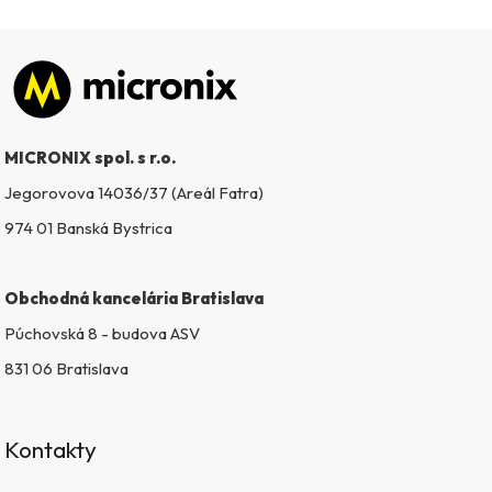
Zápätie
MICRONIX spol. s r.o.
Jegorovova 14036/37 (Areál Fatra)
974 01 Banská Bystrica
Obchodná kancelária Bratislava
Púchovská 8 - budova ASV
831 06 Bratislava
Kontakty