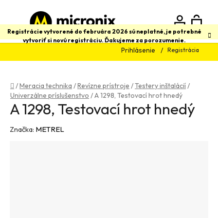
Prejsť
na
obsah
N
Hľadať
Registrácie vytvorené do februára 2026 sú neplatné, je potrebné
vytvoriť si novú registráciu. Ďakujeme za porozumenie.
Prihlásenie
Registrácia
K
Domov
/
Meracia technika
/
Revízne prístroje
/
Testery inštalácií
/
Univerzálne príslušenstvo
/
A 1298, Testovací hrot hnedý
A 1298, Testovací hrot hnedý
Značka:
METREL