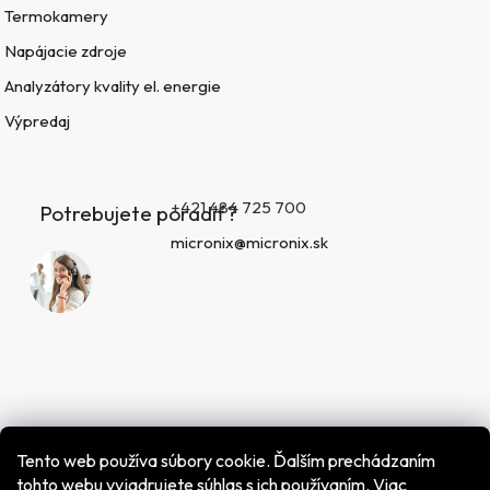
Termokamery
Napájacie zdroje
Analyzátory kvality el. energie
Výpredaj
+421 484 725 700
Potrebujete poradiť?
micronix@micronix.sk
Tento web používa súbory cookie. Ďalším prechádzaním
tohto webu vyjadrujete súhlas s ich používaním. Viac