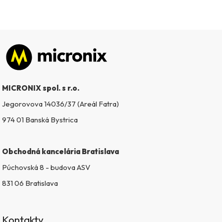
Zápätie
MICRONIX spol. s r.o.
Jegorovova 14036/37 (Areál Fatra)
974 01 Banská Bystrica
Obchodná kancelária Bratislava
Púchovská 8 - budova ASV
831 06 Bratislava
Kontakty