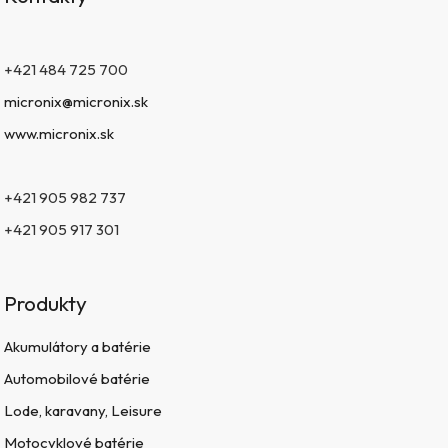
+421 484 725 700
micronix@micronix.sk
www.micronix.sk
+421 905 982 737
+421 905 917 301
Produkty
Akumulátory a batérie
Automobilové batérie
Lode, karavany, Leisure
Motocyklové batérie