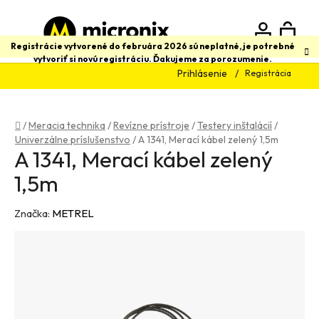
Prejsť
na
obsah
N
Hľadať
Registrácie vytvorené do februára 2026 sú neplatné, je potrebné
vytvoriť si novú registráciu. Ďakujeme za porozumenie.
Prihlásenie
Registrácia
K
Domov
/
Meracia technika
/
Revízne prístroje
/
Testery inštalácií
/
Univerzálne príslušenstvo
/
A 1341, Merací kábel zelený 1,5m
A 1341, Merací kábel zelený
1,5m
Značka:
METREL