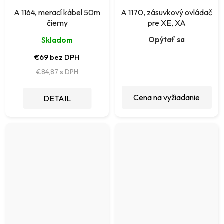
A 1164, merací kábel 50m
A 1170, zásuvkový ovládač
čierny
pre XE, XA
Opýtať sa
Skladom
€69 bez DPH
€84,87
Cena na vyžiadanie
DETAIL