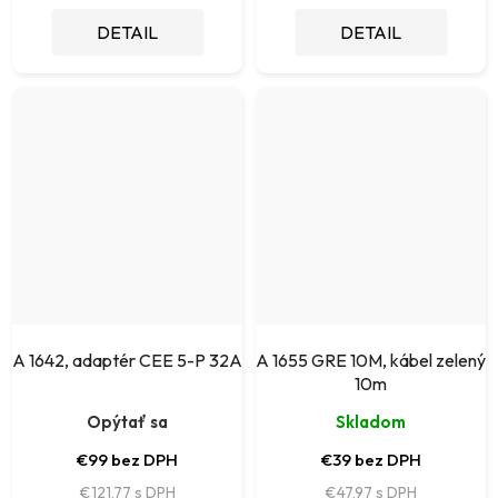
DETAIL
DETAIL
A 1642, adaptér CEE 5-P 32A
A 1655 GRE 10M, kábel zelený
10m
Opýtať sa
Skladom
€99 bez DPH
€39 bez DPH
€121,77
€47,97