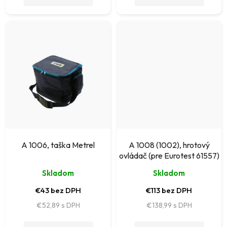
v
A 1006, taška Metrel
A 1008 (1002), hrotový
ovládač (pre Eurotest 61557)
Skladom
Skladom
€43 bez DPH
€113 bez DPH
€52,89
€138,99