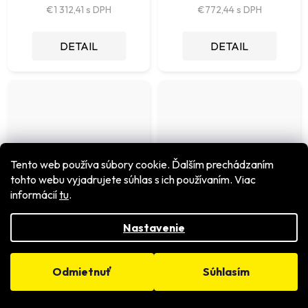
€1 312,41
€772,44
DETAIL
DETAIL
Tento web používa súbory cookie. Ďalším prechádzaním
tohto webu vyjadrujete súhlas s ich používaním. Viac
informácií
tu
.
Nastavenie
A 1854, teleskopická meracia
A 1860, nabíjací adaptér
sonda 2,1m
USB-C 45W (15V/3A)
Odmietnuť
Súhlasím
Skladom
Skladom