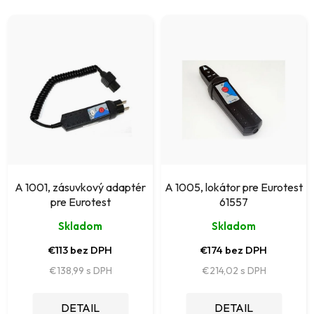
n
V
i
ý
e
p
p
i
r
s
o
p
d
r
u
o
k
A 1001, zásuvkový adaptér
A 1005, lokátor pre Eurotest
d
pre Eurotest
61557
t
u
Skladom
Skladom
o
k
€113 bez DPH
€174 bez DPH
v
t
€138,99
€214,02
o
DETAIL
DETAIL