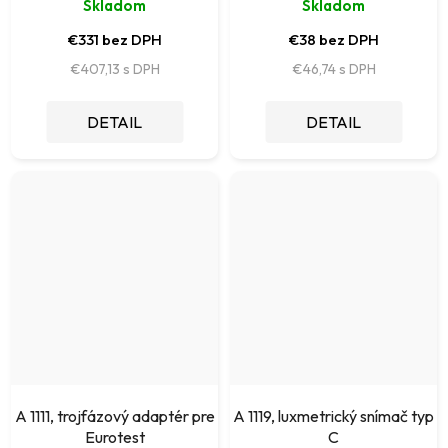
Skladom
Skladom
€331 bez DPH
€38 bez DPH
€407,13
€46,74
DETAIL
DETAIL
A 1111, trojfázový adaptér pre
A 1119, luxmetrický snímač typ
Eurotest
C