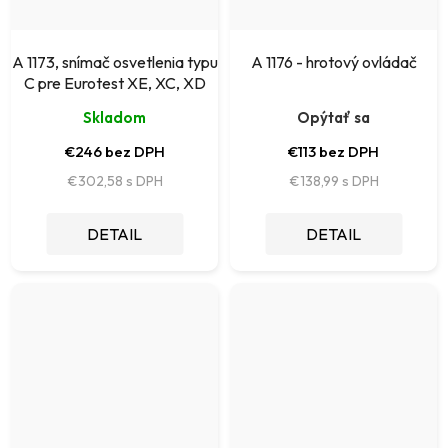
A 1173, snímač osvetlenia typu
A 1176 - hrotový ovládač
C pre Eurotest XE, XC, XD
Skladom
Opýtať sa
€246 bez DPH
€113 bez DPH
€302,58
€138,99
DETAIL
DETAIL