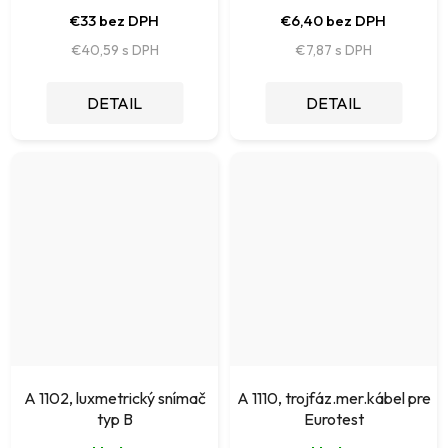
€33 bez DPH
€6,40 bez DPH
€40,59
€7,87
DETAIL
DETAIL
A 1102, luxmetrický snímač
A 1110, trojfáz.mer.kábel pre
typ B
Eurotest