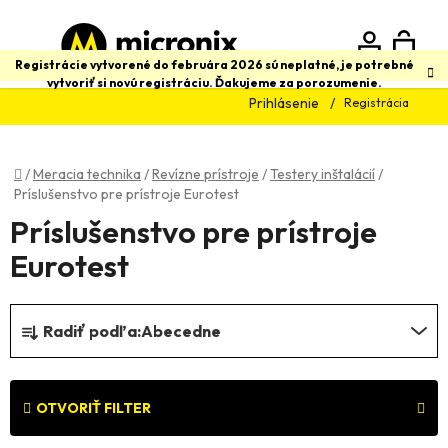
Prejsť
na
obsah
N
Hľadať
Registrácie vytvorené do februára 2026 sú neplatné, je potrebné
vytvoriť si novú registráciu. Ďakujeme za porozumenie.
Prihlásenie
Registrácia
K
Domov
/
Meracia technika
/
Revízne prístroje
/
Testery inštalácií
/
Príslušenstvo pre prístroje Eurotest
Príslušenstvo pre prístroje
Eurotest
R
Radiť podľa:
Abecedne
a
d
e
OTVORIŤ FILTER