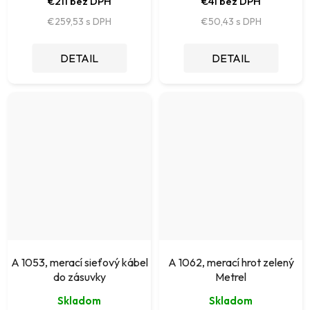
€211 bez DPH
€41 bez DPH
€259,53
€50,43
DETAIL
DETAIL
A 1053, merací sieťový kábel
A 1062, merací hrot zelený
do zásuvky
Metrel
Skladom
Skladom