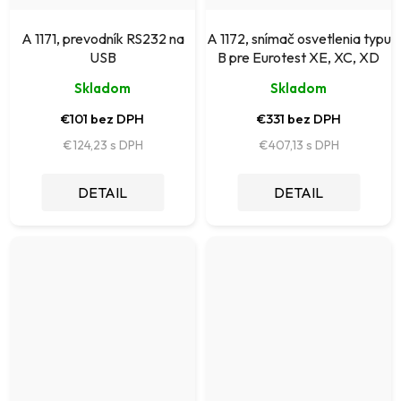
A 1171, prevodník RS232 na
A 1172, snímač osvetlenia typu
USB
B pre Eurotest XE, XC, XD
Skladom
Skladom
€101 bez DPH
€331 bez DPH
€124,23
€407,13
DETAIL
DETAIL