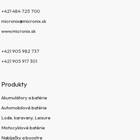
+421 484 725 700
micronix@micronix.sk
www.micronix.sk
+421 905 982 737
+421 905 917 301
Produkty
Akumulátory a batérie
Automobilové batérie
Lode, karavany, Leisure
Motocyklové batérie
Nabíjačky a boostre