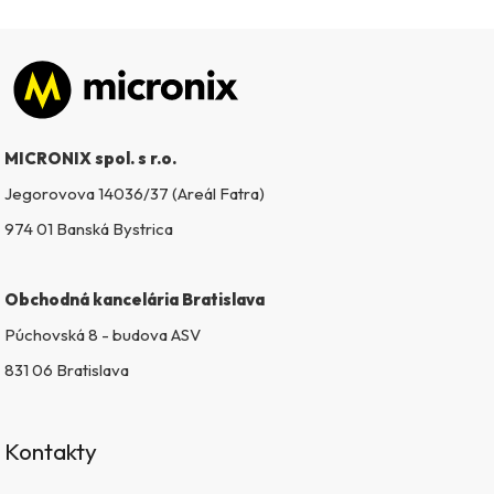
Zápätie
MICRONIX spol. s r.o.
Jegorovova 14036/37 (Areál Fatra)
974 01 Banská Bystrica
Obchodná kancelária Bratislava
Púchovská 8 - budova ASV
831 06 Bratislava
Kontakty