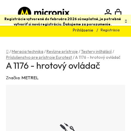
Prejsť
na
obsah
N
Hľadať
Registrácie vytvorené do februára 2026 sú neplatné, je potrebné
vytvoriť si novú registráciu. Ďakujeme za porozumenie.
Prihlásenie
Registrácia
K
Domov
/
Meracia technika
/
Revízne prístroje
/
Testery inštalácií
/
Príslušenstvo pre prístroje Eurotest
/
A 1176 - hrotový ovládač
A 1176 - hrotový ovládač
Značka:
METREL