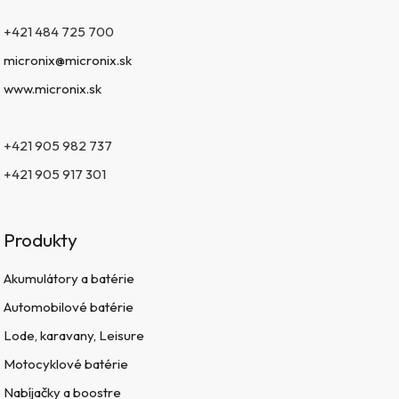
+421 484 725 700
micronix@micronix.sk
www.micronix.sk
+421 905 982 737
+421 905 917 301
Produkty
Akumulátory a batérie
Automobilové batérie
Lode, karavany, Leisure
Motocyklové batérie
Nabíjačky a boostre