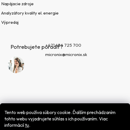
Napájacie zdroje
Analyzátory kvality el. energie
Výpredaj
+421 484 725 700
Potrebujete poradiť?
micronix@micronix.sk
Tento web používa súbory cookie. Ďalším prechádzaním
tohto webu vyjadrujete súhlas s ich používaním. Viac
informácií
tu
.
Vytvoril Shoptet