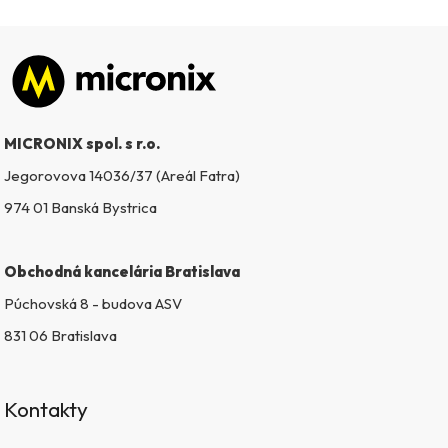
Zápätie
MICRONIX spol. s r.o.
Jegorovova 14036/37 (Areál Fatra)
974 01 Banská Bystrica
Obchodná kancelária Bratislava
Púchovská 8 - budova ASV
831 06 Bratislava
Kontakty