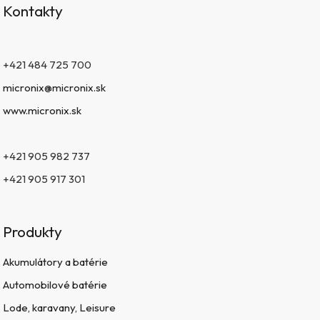
Kontakty
+421 484 725 700
micronix@micronix.sk
www.micronix.sk
+421 905 982 737
+421 905 917 301
Produkty
Akumulátory a batérie
Automobilové batérie
Lode, karavany, Leisure