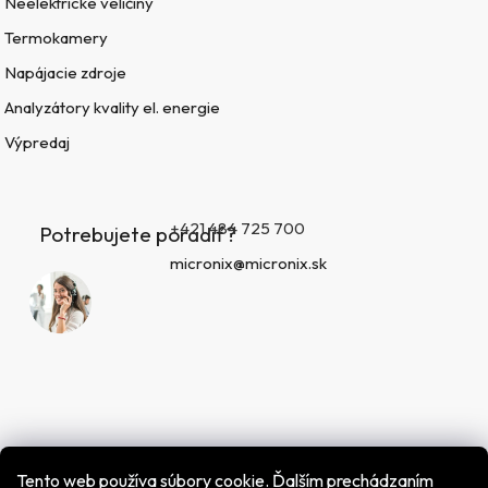
Neelektrické veličiny
Termokamery
Napájacie zdroje
Analyzátory kvality el. energie
Výpredaj
+421 484 725 700
Potrebujete poradiť?
micronix@micronix.sk
Tento web používa súbory cookie. Ďalším prechádzaním