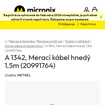
Prejsť
na
obsah
N
Hľadať
Registrácie vytvorené do februára 2026 sú neplatné, je potrebné
vytvoriť si novú registráciu. Ďakujeme za porozumenie.
Prihlásenie
Registrácia
K
Domov
/
Meracia technika
/
Revízne prístroje
/
Testery inštalácií
/
Univerzálne príslušenstvo
/
A 1342, Merací kábel hnedý 1,5m
(20991764)
A 1342, Merací kábel hnedý
1,5m (20991764)
Značka:
METREL