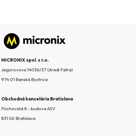
Zápätie
MICRONIX spol. s r.o.
Jegorovova 14036/37 (Areál Fatra)
974 01 Banská Bystrica
Obchodná kancelária Bratislava
Púchovská 8 - budova ASV
831 06 Bratislava