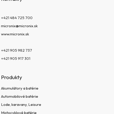
+421 484 725 700
micronix@micronix.sk
www.micronix.sk
+421 905 982 737
+421 905 917 301
Produkty
Akumulátory a batérie
Automobilové batérie
Lode, karavany, Leisure
Motocyklové batérie