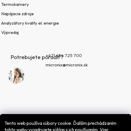
Termokamery
Napájacie zdroje
Analyzátory kvality el. energie
Výpredaj
+421 484 725 700
Potrebujete poradiť?
micronix@micronix.sk
Tento web používa súbory cookie. Ďalším prechádzaním
tohto webu vyjadrujete súhlas s ich používaním. Viac