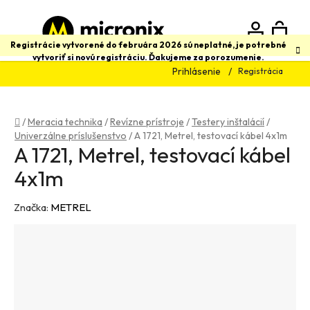
Prejsť
na
obsah
N
Hľadať
Registrácie vytvorené do februára 2026 sú neplatné, je potrebné
vytvoriť si novú registráciu. Ďakujeme za porozumenie.
Prihlásenie
Registrácia
K
Domov
/
Meracia technika
/
Revízne prístroje
/
Testery inštalácií
/
Univerzálne príslušenstvo
/
A 1721, Metrel, testovací kábel 4x1m
A 1721, Metrel, testovací kábel
4x1m
Značka:
METREL