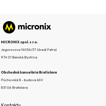
Zápätie
MICRONIX spol. s r.o.
Jegorovova 14036/37 (Areál Fatra)
974 01 Banská Bystrica
Obchodná kancelária Bratislava
Púchovská 8 - budova ASV
831 06 Bratislava
Kontakty