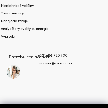
Neelektrické veličiny
Termokamery
Napájacie zdroje
Analyzátory kvality el. energie
Výpredaj
+421 484 725 700
Potrebujete poradiť?
micronix@micronix.sk