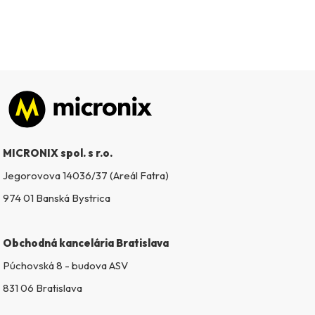
Zápätie
MICRONIX spol. s r.o.
Jegorovova 14036/37 (Areál Fatra)
974 01 Banská Bystrica
Obchodná kancelária Bratislava
Púchovská 8 - budova ASV
831 06 Bratislava