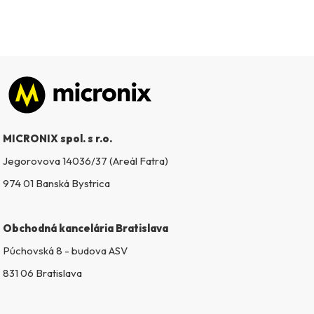
Zápätie
MICRONIX spol. s r.o.
Jegorovova 14036/37 (Areál Fatra)
974 01 Banská Bystrica
Obchodná kancelária Bratislava
Púchovská 8 - budova ASV
831 06 Bratislava