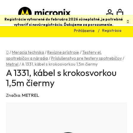
Prejsť
na
obsah
N
Hľadať
Registrácie vytvorené do februára 2026 sú neplatné, je potrebné
vytvoriť si novú registráciu. Ďakujeme za porozumenie.
Prihlásenie
Registrácia
K
Domov
/
Meracia technika
/
Revízne prístroje
/
Testery el.
spotrebičov a náradia
/
Príslušenstvo pre testery spotrebičov
/
Metrel
/
A 1331, kábel s krokosvorkou 1,5m čiermy
A 1331, kábel s krokosvorkou
1,5m čiermy
Značka:
METREL