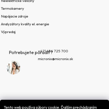
Neelektrické veličiny
Termokamery
Napájacie zdroje
Analyzátory kvality el. energie
Výpredaj
+421 484 725 700
Potrebujete poradiť?
micronix@micronix.sk
Tento web používa súbory cookie. Ďalším prechádzaním