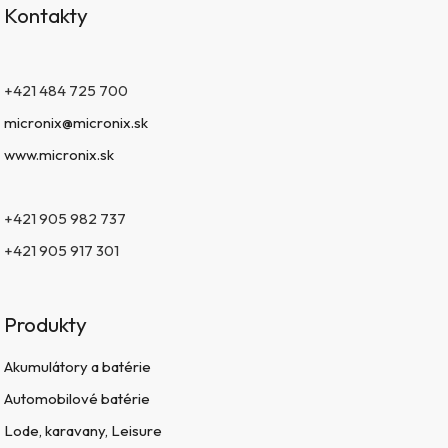
Kontakty
+421 484 725 700
micronix@micronix.sk
www.micronix.sk
+421 905 982 737
+421 905 917 301
Produkty
Akumulátory a batérie
Automobilové batérie
Lode, karavany, Leisure