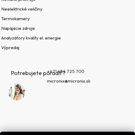
Neelektrické veličiny
Termokamery
Napájacie zdroje
Analyzátory kvality el. energie
Výpredaj
+421 484 725 700
Potrebujete poradiť?
micronix@micronix.sk