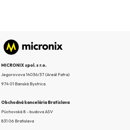
Zápätie
MICRONIX spol. s r.o.
Jegorovova 14036/37 (Areál Fatra)
974 01 Banská Bystrica
Obchodná kancelária Bratislava
Púchovská 8 - budova ASV
831 06 Bratislava