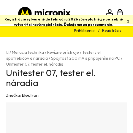
Prejsť
na
obsah
N
Hľadať
Registrácie vytvorené do februára 2026 sú neplatné, je potrebné
vytvoriť si novú registráciu. Ďakujeme za porozumenie.
Prihlásenie
Registrácia
K
Domov
/
Meracia technika
/
Revízne prístroje
/
Testery el.
spotrebičov a náradia
/
Spojitosť 200 mA s pripojením na PC
/
Unitester 07, tester el. náradia
Unitester 07, tester el.
náradia
Značka:
Electron