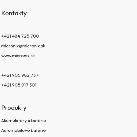
Kontakty
+421 484 725 700
micronix@micronix.sk
www.micronix.sk
+421 905 982 737
+421 905 917 301
Produkty
Akumulátory a batérie
Automobilové batérie