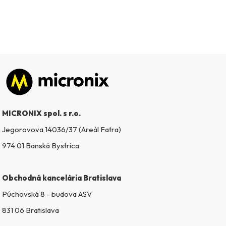
Zápätie
MICRONIX spol. s r.o.
Jegorovova 14036/37 (Areál Fatra)
974 01 Banská Bystrica
Obchodná kancelária Bratislava
Púchovská 8 - budova ASV
831 06 Bratislava