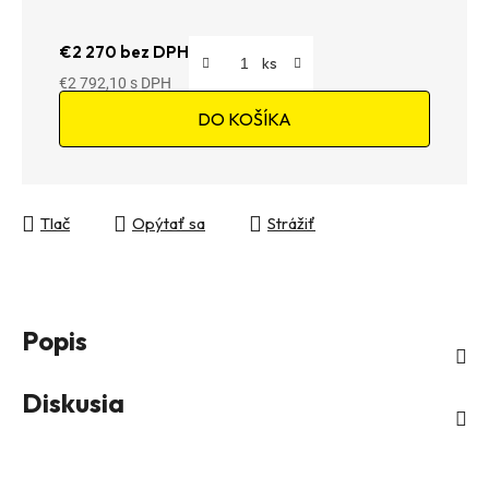
€2 270 bez DPH
€2 792,10
Jednotková cena:
DO KOŠÍKA
Tlač
Opýtať sa
Strážiť
Popis
Diskusia