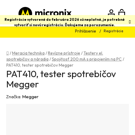
Prejsť
na
obsah
N
Hľadať
Registrácie vytvorené do februára 2026 sú neplatné, je potrebné
vytvoriť si novú registráciu. Ďakujeme za porozumenie.
Prihlásenie
Registrácia
K
Domov
/
Meracia technika
/
Revízne prístroje
/
Testery el.
spotrebičov a náradia
/
Spojitosť 200 mA s pripojením na PC
/
PAT410, tester spotrebičov Megger
PAT410, tester spotrebičov
Megger
Značka:
Megger