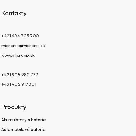
Kontakty
+421 484 725 700
micronix@micronix.sk
www.micronix.sk
+421 905 982 737
+421 905 917 301
Produkty
Akumulátory a batérie
Automobilové batérie