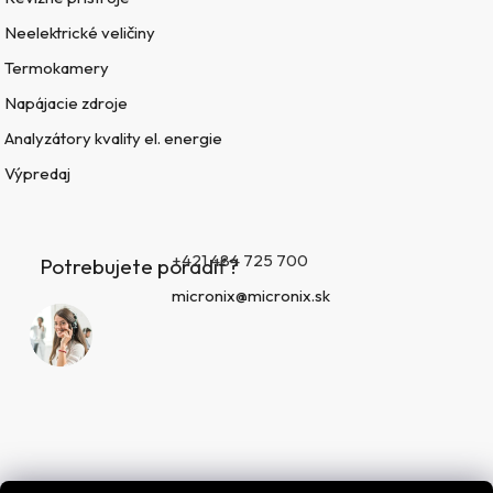
Neelektrické veličiny
Termokamery
Napájacie zdroje
Analyzátory kvality el. energie
Výpredaj
+421 484 725 700
Potrebujete poradiť?
micronix@micronix.sk