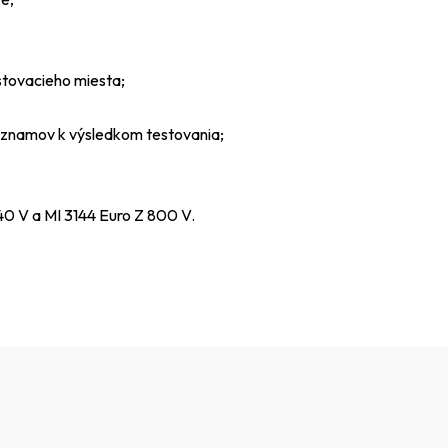
stovacieho miesta;
áznamov k výsledkom testovania;
40 V a MI 3144 Euro Z 800 V.