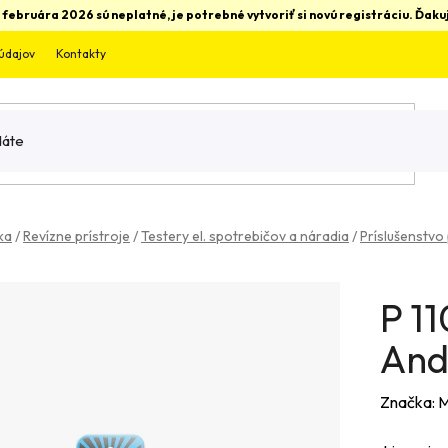
 februára 2026 sú neplatné, je potrebné vytvoriť si novú registráciu. Ďa
údajov
Kontakty
ka
/
Revízne prístroje
/
Testery el. spotrebičov a náradia
/
Príslušenstvo
P 11
And
Značka:
M