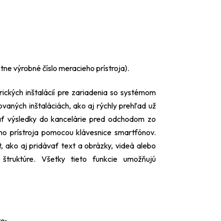
ne výrobné číslo meracieho prístroja).
ických inštalácií pre zariadenia so systémom
vaných inštaláciách, ako aj rýchly prehľad už
lať výsledky do kancelárie pred odchodom zo
o prístroja pomocou klávesnice smartfónov.
 ako aj pridávať text a obrázky, videá alebo
truktúre. Všetky tieto funkcie umožňujú
e;