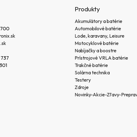
Produkty
Akumulátory a batérie
 700
Automobilové batérie
onix.sk
Lode, karavany, Leisure
.sk
Motocyklové batérie
Nabíjačky a boostre
 737
Prístrojové VRLA batérie
 301
Trakčné batérie
Solárna technika
Testery
Zdroje
Novinky-Akcie-Zľavy-Prepra