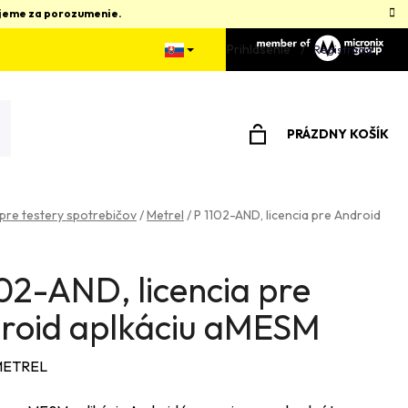
kujeme za porozumenie.
Prihlásenie
Registrácia
PRÁZDNY KOŠÍK
NÁKUPNÝ
KOŠÍK
 pre testery spotrebičov
/
Metrel
/
P 1102-AND, licencia pre Android
02-AND, licencia pre
roid aplkáciu aMESM
ETREL