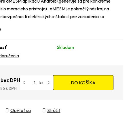
pre aMESM aplikáciu Android (generuje sa pre konkrétne
íslo meracieho prístroja). aMESM je pokročilý nástroj na
 bezpečnosti elektrických inštalácií pre zariadenia so
s
osť
Skladom
doručenia
 bez DPH
DO KOŠÍKA
,86
tková cena:
Opýtať sa
Strážiť