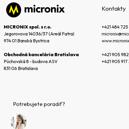
á
Kontakty
p
ä
t
+421 484 725
MICRONIX spol. s r.o.
i
micronix@micr
Jegorovova 14036/37 (Areál Fatra)
e
www.micronix
974 01 Banská Bystrica
+421 905 982
Obchodná kancelária Bratislava
+421 905 917
Púchovská 8 - budova ASV
831 06 Bratislava
Potrebujete poradiť?