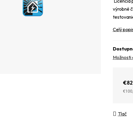
Licencia 
výrobné č
testovanie
Celý popi
Dostupn
Možnosti 
€82
€100
Jedno
Tlač