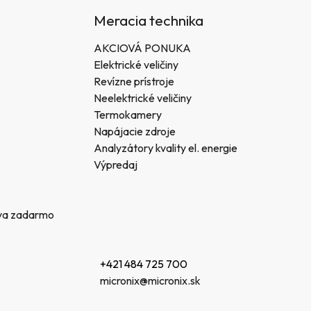
Meracia technika
AKCIOVÁ PONUKA
Elektrické veličiny
Revízne prístroje
Neelektrické veličiny
Termokamery
Napájacie zdroje
Analyzátory kvality el. energie
Výpredaj
va zadarmo
+421 484 725 700
micronix@micronix.sk