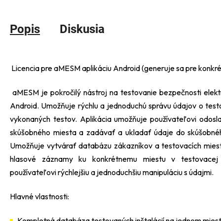
Popis
Diskusia
Licencia pre aMESM aplikáciu Android (generuje sa pre konkrét
aMESM je pokročilý nástroj na testovanie bezpečnosti elektr
Android. Umožňuje rýchlu a jednoduchú správu údajov o testo
vykonaných testov. Aplikácia umožňuje používateľovi odos
skúšobného miesta a zadávať a ukladať údaje do skúšobnéh
Umožňuje vytvárať databázu zákazníkov a testovacích miest,
hlasové záznamy ku konkrétnemu miestu v testovacej š
používateľovi rýchlejšiu a jednoduchšiu manipuláciu s údajmi.
Hlavné vlastnosti:
Kompletná databáza testovaných inštalácií na jednom miest